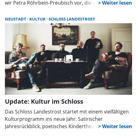
wir Petra Röhrbein-Preubisch vor, die seit der
Vereinsgründung Vorsitzende ist, Stücke verfasst und
auch selbst Rollen auf der Bühne übernimmt.
NEUSTADT
KULTUR
SCHLOSS LANDESTROST
Update: Kultur im Schloss
Das Schloss Landestrost startet mit einem vielfältigen
Kulturprogramm ins neue Jahr. Satirischer
Jahresrückblick, poetisches Kindertheater und ein
Konzert mit barocker Kammermusik stehen im Januar