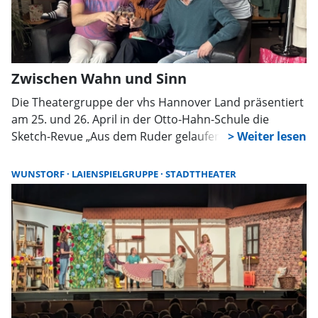
Zwischen Wahn und Sinn
Die Theatergruppe der vhs Hannover Land präsentiert
am 25. und 26. April in der Otto-Hahn-Schule die
Sketch-Revue „Aus dem Ruder gelaufen“. In sieben
Szenen zeigt das Ensemble humorvoll und pointiert,
wie schnell der Alltag ins Chaos kippen kann.
WUNSTORF
LAIENSPIELGRUPPE
STADTTHEATER