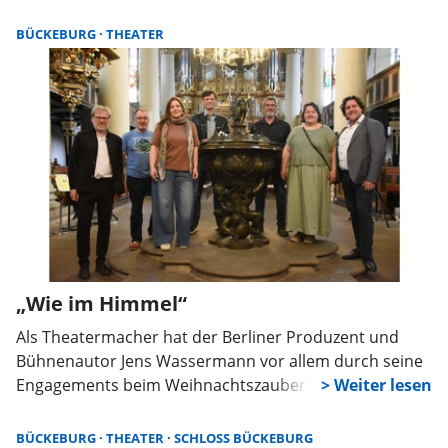
Improvisationstheater auf die Bühne. Der Eintritt ist
frei, das Publikum liefert die Ideen.
BÜCKEBURG
THEATER
„Wie im Himmel“
Als Theatermacher hat der Berliner Produzent und
Bühnenautor Jens Wassermann vor allem durch seine
Engagements beim Weihnachtszauber und der
Landpartie auf Schloss Bückeburg sowie beim
Schaumburger Märchenspiel in Bückeburg seit
BÜCKEBURG
THEATER
SCHLOSS BÜCKEBURG