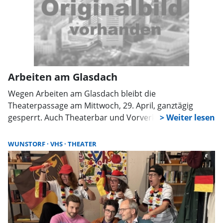
Arbeiten am Glasdach
Wegen Arbeiten am Glasdach bleibt die
Theaterpassage am Mittwoch, 29. April, ganztägig
gesperrt. Auch Theaterbar und Vorverkaufsstelle sind
dann geschlossen. Die Maßnahmen dienen der
Sicherheit. Ab Donnerstag sind alle Bereiche wieder
WUNSTORF
VHS
THEATER
geöffnet.