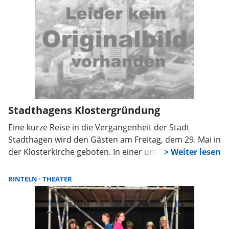
Stadthagens Klostergründung
Eine kurze Reise in die Vergangenheit der Stadt
Stadthagen wird den Gästen am Freitag, dem 29. Mai in
der Klosterkirche geboten. In einer unterhaltsamen
kleinen Theaterszene geben fünf Darsteller einen
Einblick in die Geschichte des ehemaligen
RINTELN
THEATER
Franziskanerklosters.