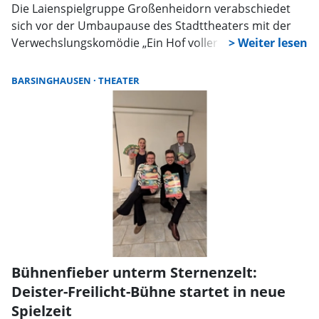
Die Laienspielgruppe Großenheidorn verabschiedet
sich vor der Umbaupause des Stadttheaters mit der
Verwechslungskomödie „Ein Hof voller Narren“. Ende
März stehen die letzten Termine im Stadttheater an,
gefolgt von weiteren Aufführungen in Großenheidorn
BARSINGHAUSEN
THEATER
und Steinhude.
Bühnenfieber unterm Sternenzelt:
Deister-Freilicht-Bühne startet in neue
Spielzeit