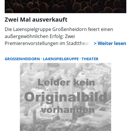
Zwei Mal ausverkauft
Die Laienspielgruppe Großenheidorn feiert einen
außergewöhnlichen Erfolg: Zwei
Premierenvorstellungen im Stadttheater waren
ausverkauft. Wegen der bevorstehenden
Theaterschließung wurde die traditionelle Reihenfolge
GROSSENHEIDORN
LAIENSPIELGRUPPE
THEATER
der insgesamt vier Aufführungen geändert. Karten gibt
es nur noch für die Vorstellung am Ostersonntag in
Großenheidorn.