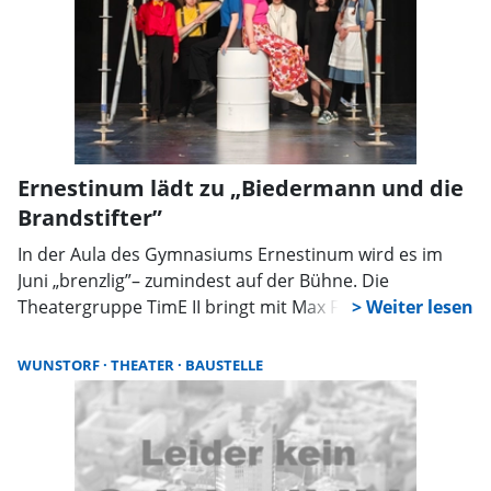
Ernestinum lädt zu „Biedermann und die
Brandstifter”
In der Aula des Gymnasiums Ernestinum wird es im
Juni „brenzlig”– zumindest auf der Bühne. Die
Theatergruppe TimE II bringt mit Max Frischs Klassiker
„Biedermann und die Brandstifter“ ein Stück zur
Aufführung, das auch fast sieben Jahrzehnte nach
WUNSTORF
THEATER
BAUSTELLE
seiner Entstehung nichts von seiner Aktualität verloren
hat.