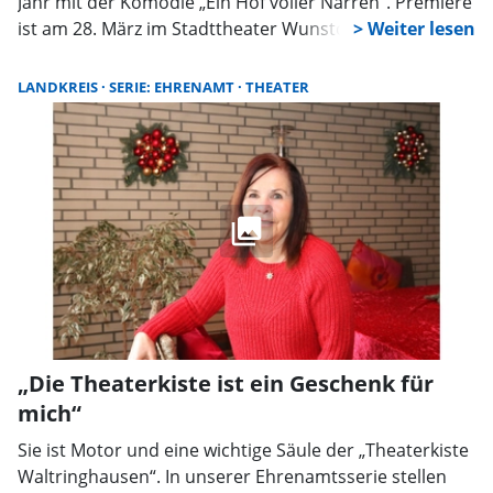
Jahr mit der Komödie „Ein Hof voller Narren“. Premiere
ist am 28. März im Stadttheater Wunstorf. Der
Vorverkauf beginnt jetzt. Schnell sein, lohnt sich, denn
die Aufführungen sind erfahrungsgemäß rasch
LANDKREIS
SERIE: EHRENAMT
THEATER
ausverkauft.
„Die Theaterkiste ist ein Geschenk für
mich“
Sie ist Motor und eine wichtige Säule der „Theaterkiste
Waltringhausen“. In unserer Ehrenamtsserie stellen