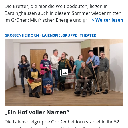
Die Bretter, die hier die Welt bedeuten, liegen in
Barsinghausen auch in diesem Sommer wieder mitten
im Grünen: Mit frischer Energie und großen Plänen
startet die Deister-Freilicht-Bühne Barsinghausen in
die Sommersaison 2026. Nach drei Rekordjahren in
GROSSENHEIDORN
LAIENSPIELGRUPPE
THEATER
Folge soll der Erfolg nun weitergehen – und das
Publikum darf sich auf eine abwechslungsreiche
Spielzeit freuen.
„Ein Hof voller Narren“
Die Laienspielgruppe Großenheidorn startet in ihr 52.