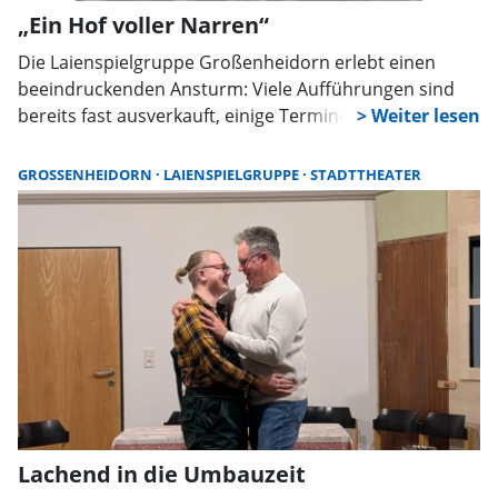
„Ein Hof voller Narren“
Die Laienspielgruppe Großenheidorn erlebt einen
beeindruckenden Ansturm: Viele Aufführungen sind
bereits fast ausverkauft, einige Termine sogar
komplett. Wer die Verwechslungskomödie „Ein Hof
voller Narren“ noch sehen will, muss sich beeilen.
GROSSENHEIDORN
LAIENSPIELGRUPPE
STADTTHEATER
Restkarten gibt es nur noch in wenigen
Vorverkaufsstellen.
Lachend in die Umbauzeit