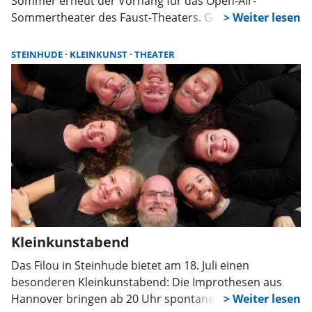
Sommer erneut der Vorhang für das Open-Air-
Sommertheater des Faust-Theaters. Gezeigt wird Carlo
Goldonis Komödie „Der Diener zweier Herren“, die seit
Jahrhunderten zu den bekanntesten Stücken der
STEINHUDE
KLEINKUNST
THEATER
Theatergeschichte zählt. Der Verein kündigt eine
turbulente Inszenierung mit viel Tempo, Witz und
Gesellschaftskritik an.
Kleinkunstabend
Das Filou in Steinhude bietet am 18. Juli einen
besonderen Kleinkunstabend: Die Improthesen aus
Hannover bringen ab 20 Uhr spontanes