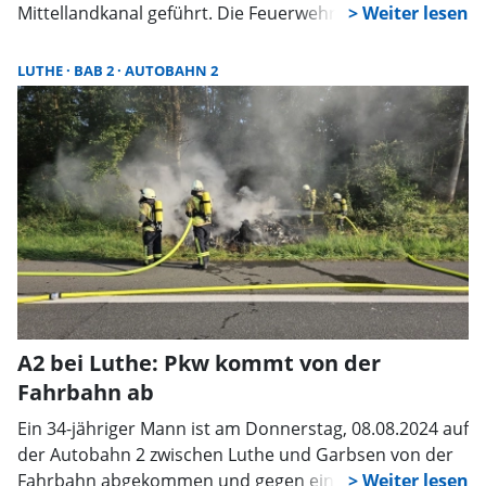
Mittellandkanal geführt. Die Feuerwehren aus
Kolenfeld, Wunstorf und Luthe rückten aus, nachdem
ein Mitarbeiter das Feuer im Bereich der
LUTHE
BAB 2
AUTOBAHN 2
Schaltschränke bemerkt hatte.
A2 bei Luthe: Pkw kommt von der
Fahrbahn ab
Ein 34-jähriger Mann ist am Donnerstag, 08.08.2024 auf
der Autobahn 2 zwischen Luthe und Garbsen von der
Fahrbahn abgekommen und gegen einen Baum