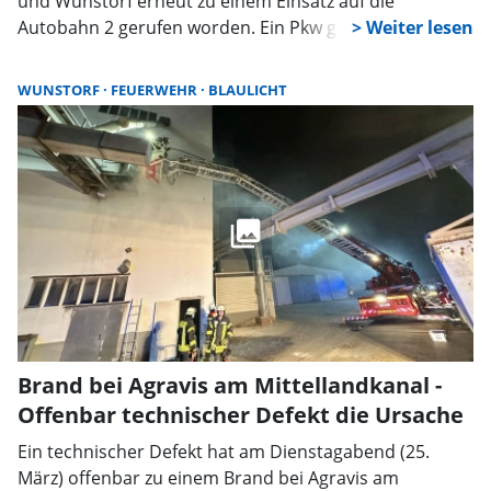
und Wunstorf erneut zu einem Einsatz auf die
Autobahn 2 gerufen worden. Ein Pkw geriet aus bislang
noch ungeklärter Ursache in Brand. Dabei ist eine
Person durch das Einatmen von Rauchgas leicht
WUNSTORF
FEUERWEHR
BLAULICHT
verletzt worden.
Brand bei Agravis am Mittellandkanal -
Offenbar technischer Defekt die Ursache
Ein technischer Defekt hat am Dienstagabend (25.
März) offenbar zu einem Brand bei Agravis am