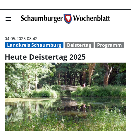
menu
Heute Deisterta
04.05.2025 08:42
Landkreis Schaumburg
Deistertag
Programm
Heute Deistertag 2025