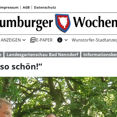
Impressum
AGB
Datenschutz
expand_more
picture_as_pdf
info
expand_more
ANZEIGEN
E-PAPER
Wunstorfer-Stadtanzei
e
Landesgartenschau Bad Nenndorf
Informationsbe
 so schön!“