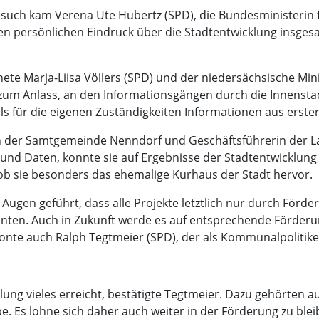
such kam Verena Ute Hubertz (SPD), die Bundesministerin 
n persönlichen Eindruck über die Stadtentwicklung insge
 Marja-Liisa Völlers (SPD) und der niedersächsische Minis
 zum Anlass, an den Informationsgängen durch die Innensta
 für die eigenen Zuständigkeiten Informationen aus erster
rin der Samtgemeinde Nenndorf und Geschäftsführerin der
und Daten, konnte sie auf Ergebnisse der Stadtentwicklung 
i hob sie besonders das ehemalige Kurhaus der Stadt hervor.
Augen geführt, dass alle Projekte letztlich nur durch Förde
nten. Auch in Zukunft werde es auf entsprechende Förder
tonte auch Ralph Tegtmeier (SPD), der als Kommunalpolitik
klung vieles erreicht, bestätigte Tegtmeier. Dazu gehörten a
 Es lohne sich daher auch weiter in der Förderung zu blei