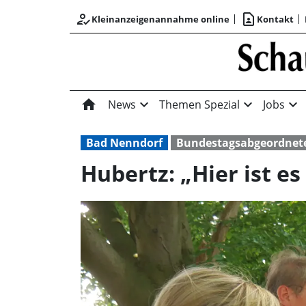
how_to_reg
contact_page
Kleinanzeigenannahme online
Kontakt
home
expand_more
expand_more
expand_more
News
Themen Spezial
Jobs
Bad Nenndorf
Bundestagsabgeordnet
Hubertz: „Hier ist es