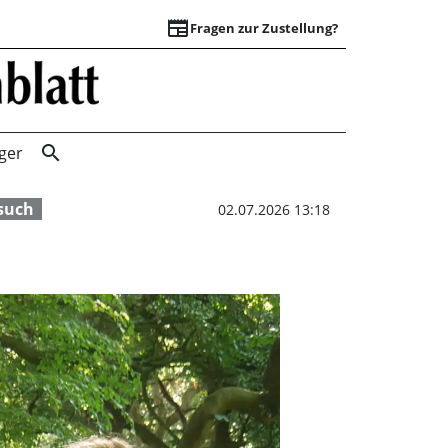
newspaper
Fragen zur Zustellung?
Hubertz: „Hier ist
search
ger
such
02.07.2026 13:18