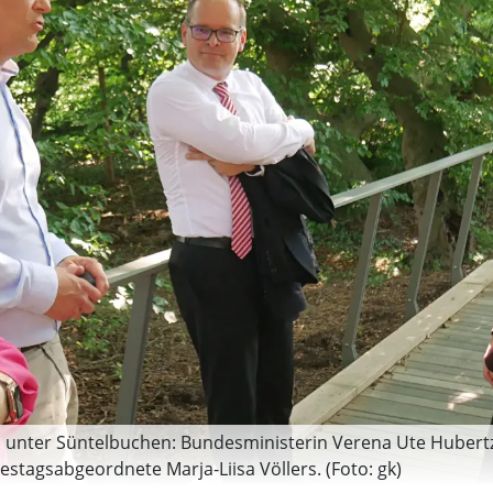
nter Süntelbuchen: Bundesministerin Verena Ute Hubertz (
tagsabgeordnete Marja-Liisa Völlers. (Foto: gk)