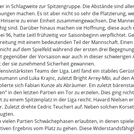
n Schlagweite zur Spitzengruppe. Die Abstände sind allerdi
ungen machen. Es ist aber nicht so sehr die Platzierung, w
r Hinserie zu einer Einheit zusammengewachsen. Die Mannen 
fähig sind. Darüber hinaus machen sie Hoffnung, diese auch
96, hatte Leitl frühzeitig vor Saisonbeginn verpflichtet.
ereitung mit einem bedeutenden Teil der Mannschaft. Einen 
nicht auf dem Spielfeld während der ersten drei Begegnung
itt gegenüber der Vorsaison war auch in dieser schwierigen 
it der sie zunehmend Sicherheit gewannen.
sivstärksten Teams der Liga. Leitl fand ein stabiles Gerüst, 
 Neumann und Luka Krajnc, zuletzt Bright Arrey-Mbi, auf den
lierte sich Fabian Kunze als Abräumer. Ein zuletzt bärenst
n“ in den letzten Partien ein Tor zu erzielen. Dies ging nicht
t zu einem Spitzenplatz in der Liga reicht. Havard Nielsen e
 Zuletzt drehte Cedric Teuchert auf. Neben solchen Korsetts
eugten.
 in vielen Partien Schwächephasen erlaubten, in denen spiel
iven Ergebnis vom Platz zu gehen. Diese Widerstandsfähigkei