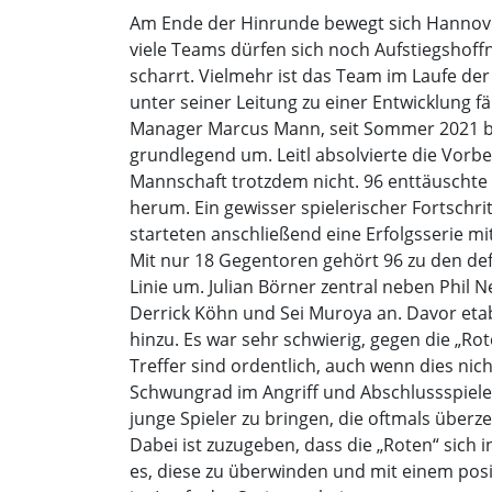
Am Ende der Hinrunde bewegt sich Hannover i
viele Teams dürfen sich noch Aufstiegshoffn
scharrt. Vielmehr ist das Team im Laufe de
unter seiner Leitung zu einer Entwicklung 
Manager Marcus Mann, seit Sommer 2021 bei 
grundlegend um. Leitl absolvierte die Vorb
Mannschaft trotzdem nicht. 96 enttäuschte 
herum. Ein gewisser spielerischer Fortschr
starteten anschließend eine Erfolgsserie m
Mit nur 18 Gegentoren gehört 96 zu den defen
Linie um. Julian Börner zentral neben Phil
Derrick Köhn und Sei Muroya an. Davor etab
hinzu. Es war sehr schwierig, gegen die „Rote
Treffer sind ordentlich, auch wenn dies nich
Schwungrad im Angriff und Abschlussspieler.
junge Spieler zu bringen, die oftmals überz
Dabei ist zuzugeben, dass die „Roten“ sich
es, diese zu überwinden und mit einem posit