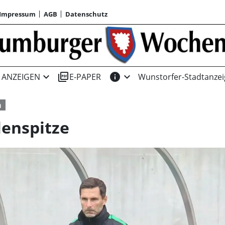
Impressum
AGB
Datenschutz
expand_more
picture_as_pdf
info
expand_more
ANZEIGEN
E-PAPER
Wunstorfer-Stadtanzei
a
lenspitze