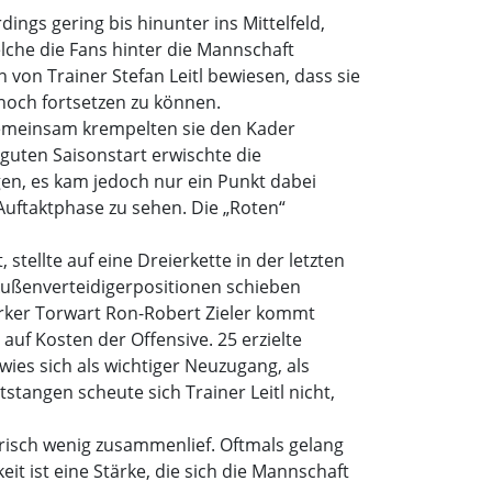
ngs gering bis hinunter ins Mittelfeld,
elche die Fans hinter die Mannschaft
von Trainer Stefan Leitl bewiesen, dass sie
 noch fortsetzen zu können.
 Gemeinsam krempelten sie den Kader
guten Saisonstart erwischte die
en, es kam jedoch nur ein Punkt dabei
Auftaktphase zu sehen. Die „Roten“
stellte auf eine Dreierkette in der letzten
 Außenverteidigerpositionen schieben
arker Torwart Ron-Robert Zieler kommt
 auf Kosten der Offensive. 25 erzielte
rwies sich als wichtiger Neuzugang, als
tangen scheute sich Trainer Leitl nicht,
erisch wenig zusammenlief. Oftmals gelang
t ist eine Stärke, die sich die Mannschaft