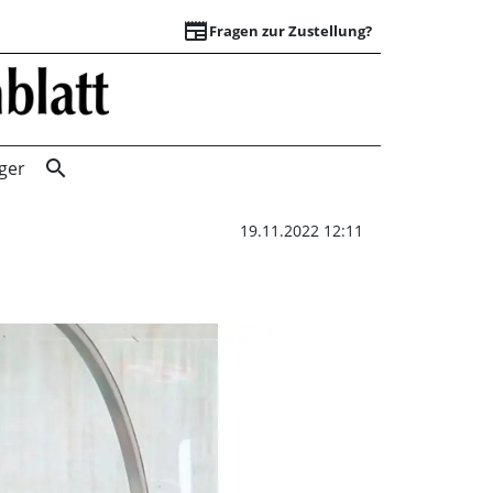
newspaper
Fragen zur Zustellung?
Im Umfeld der Tab
search
ger
19.11.2022 12:11