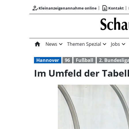
how_to_reg
contact_page
Kleinanzeigenannahme online
Kontakt
home
expand_more
expand_more
expand_more
News
Themen Spezial
Jobs
Hannover
96
Fußball
2. Bundeslig
Im Umfeld der Tabel