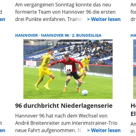
Am vergangenen Sonntag konnte das neu
Am
d
formierte Team von Hannover 96 die ersten
fo
drei Punkte einfahren. Trainer Christian Titz
dr
bewies mit der Einwechslung des späteren
be
Torschützen Noel Aseko ein glückliches
To
HANNOVER
HANNOVER 96
2. BUNDESLIGA
H
Händchen oder vielleicht auch das richtige
Hä
Gespür.
Ge
au
Nu
13
Fo
gi
Au
St
96 durchbricht Niederlagenserie
H
op
E
sc
Hannover 96 hat nach dem Wechsel von
t
André Breitenreiter zum Interimstrainer-Trio
Am
h
neue Fahrt aufgenommen. Nach dem Köln-
in