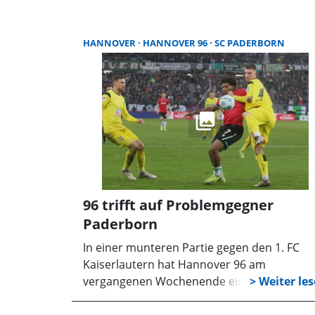
an. Die „Roten“ können sich nicht noch ein
darauf verlassen, so vom Glück verwöhnt z
werden, wie gegen Ulm. Eine
HANNOVER
HANNOVER 96
SC PADERBORN
Leistungssteigerung muss her.
96 trifft auf Problemgegner
Paderborn
In einer munteren Partie gegen den 1. FC
Kaiserlautern hat Hannover 96 am
vergangenen Wochenende eine starke
Leistung gezeigt, erneut kam die Mannschaf