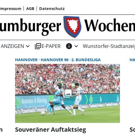
Impressum
AGB
Datenschutz
expand_more
picture_as_pdf
info
expand_more
ANZEIGEN
E-PAPER
Wunstorfer-Stadtanzei
HANNOVER
HANNOVER 96
2. BUNDESLIGA
H
n
Souveräner Auftaktsieg
S