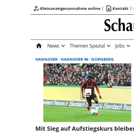
how_to_reg
contact_page
Kleinanzeigenannahme online
Kontakt
home
expand_more
expand_more
expand_more
News
Themen Spezial
Jobs
HANNOVER
HANNOVER 96
NÜRNBERG
Mit Sieg auf Aufstiegskurs bleibe