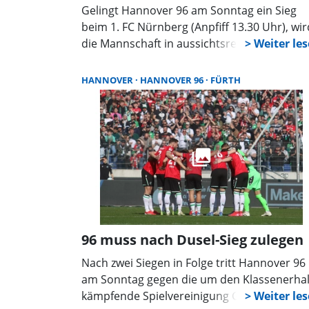
Gelingt Hannover 96 am Sonntag ein Sieg
beim 1. FC Nürnberg (Anpfiff 13.30 Uhr), wir
die Mannschaft in aussichtsreicher Position
für das Aufstiegsrennen überwintern.
Springen weniger als drei Punkten dabei
HANNOVER
HANNOVER 96
FÜRTH
heraus, werden sich die „Roten“ im neuen
Jahr erst wieder an die Spitzengruppe
heranarbeiten müssen.
96 muss nach Dusel-Sieg zulegen
Nach zwei Siegen in Folge tritt Hannover 96
am Sonntag gegen die um den Klassenerhal
kämpfende Spielvereinigung Greuther Fürt