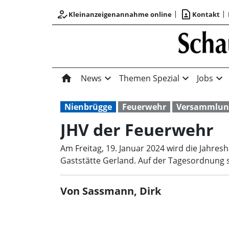
how_to_reg
contact_page
Kleinanzeigenannahme online
Kontakt
home
expand_more
expand_more
expand_more
News
Themen Spezial
Jobs
Nienbrügge
Feuerwehr
Versammlun
JHV der Feuerwehr
Am Freitag, 19. Januar 2024 wird die Jahr
Gaststätte Gerland. Auf der Tagesordnung 
Von Sassmann, Dirk