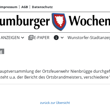
Impressum
AGB
Datenschutz
expand_more
picture_as_pdf
info
expand_more
ANZEIGEN
E-PAPER
Wunstorfer-Stadtanzei
g
eshauptversammlung der Ortsfeuerwehr Nienbrügge durchgefü
steht u.a. der Bericht des Ortsbrandmeisters, verschieden
zurück zur Übersicht