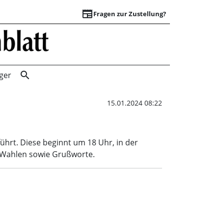
newspaper
Fragen zur Zustellung?
JHV der Feuerweh
search
ger
15.01.2024 08:22
hrt. Diese beginnt um 18 Uhr, in der
e Wahlen sowie Grußworte.