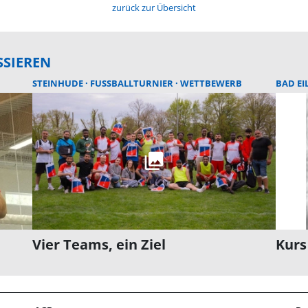
zurück zur Übersicht
SSIEREN
STEINHUDE
FUSSBALLTURNIER
WETTBEWERB
BAD EI
Vier Teams, ein Ziel
Kurs