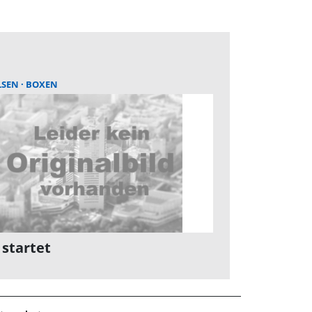
LSEN
BOXEN
 startet