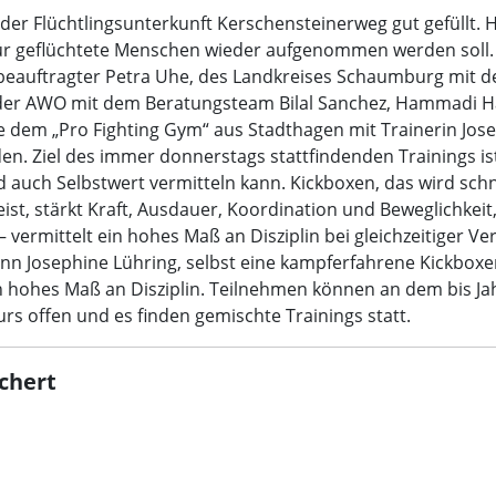
der Flüchtlingsunterkunft Kerschensteinerweg gut gefüllt. 
 für geflüchtete Menschen wieder aufgenommen werden soll. 
sbeauftragter Petra Uhe, des Landkreises Schaumburg mit d
, der AWO mit dem Beratungsteam Bilal Sanchez, Hammadi 
ie dem „Pro Fighting Gym“ aus Stadthagen mit Trainerin Jos
. Ziel des immer donnerstags stattfindenden Trainings ist
 auch Selbstwert vermitteln kann. Kickboxen, das wird schnel
t, stärkt Kraft, Ausdauer, Koordination und Beweglichkeit, 
– vermittelt ein hohes Maß an Disziplin bei gleichzeitiger 
nn Josephine Lühring, selbst eine kampferfahrene Kickboxeri
 hohes Maß an Disziplin. Teilnehmen können an dem bis Ja
urs offen und es finden gemischte Trainings statt.
chert