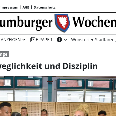
Impressum
AGB
Datenschutz
expand_more
picture_as_pdf
info
expand_more
ANZEIGEN
E-PAPER
Wunstorfer-Stadtanzei
inge
eglichkeit und Disziplin