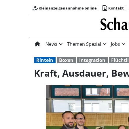
how_to_reg
contact_page
Kleinanzeigenannahme online
Kontakt
home
expand_more
expand_more
expand_more
News
Themen Spezial
Jobs
Rinteln
Boxen
Integration
Flüchtl
Kraft, Ausdauer, Bew