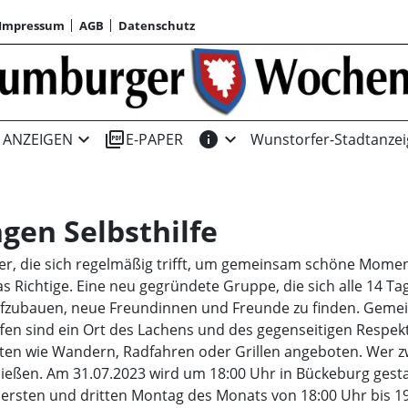
Impressum
AGB
Datenschutz
expand_more
picture_as_pdf
info
expand_more
ANZEIGEN
E-PAPER
Wunstorfer-Stadtanzei
gen Selbsthilfe
er, die sich regelmäßig trifft, um gemeinsam schöne Momen
 Richtige. Eine neu gegründete Gruppe, die sich alle 14 Tag
ufzubauen, neue Freundinnen und Freunde zu finden. Geme
effen sind ein Ort des Lachens und des gegenseitigen Resp
en wie Wandern, Radfahren oder Grillen angeboten. Wer zwi
ießen. Am 31.07.2023 wird um 18:00 Uhr in Bückeburg gestar
n ersten und dritten Montag des Monats von 18:00 Uhr bis 1