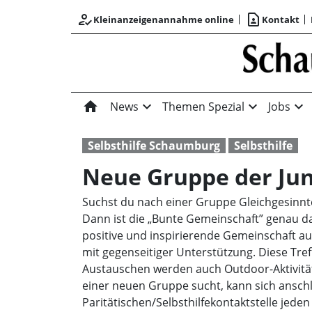
how_to_reg
contact_page
Kleinanzeigenannahme online
Kontakt
home
expand_more
expand_more
expand_more
News
Themen Spezial
Jobs
Selbsthilfe Schaumburg
Selbsthilfe
Neue Gruppe der Jun
Suchst du nach einer Gruppe Gleichgesinnt
Dann ist die „Bunte Gemeinschaft” genau das
positive und inspirierende Gemeinschaft a
mit gegenseitiger Unterstützung. Diese Tr
Austauschen werden auch Outdoor-Aktivität
einer neuen Gruppe sucht, kann sich anschl
Paritätischen/Selbsthilfekontaktstelle jede