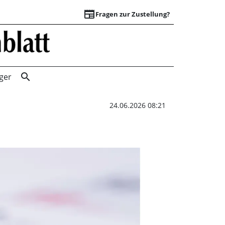
newspaper
Fragen zur Zustellung?
Noratis-Versamml
search
ger
24.06.2026 08:21