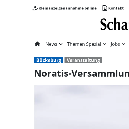
how_to_reg
contact_page
Kleinanzeigenannahme online
Kontakt
home
expand_more
expand_more
expand_more
News
Themen Spezial
Jobs
Bückeburg
Veranstaltung
Noratis-Versammlu