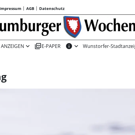
Impressum
AGB
Datenschutz
expand_more
picture_as_pdf
info
expand_more
ANZEIGEN
E-PAPER
Wunstorfer-Stadtanzei
ng