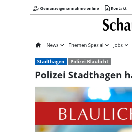
how_to_reg
contact_page
Kleinanzeigenannahme online
Kontakt
home
expand_more
expand_more
expand_more
News
Themen Spezial
Jobs
Stadthagen
Polizei Blaulicht
Polizei Stadthagen h