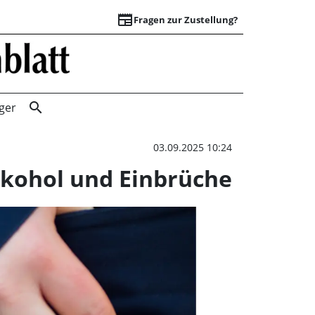
newspaper
Fragen zur Zustellung?
Polizei Stadthagen
search
ger
03.09.2025 10:24
Alkohol und Einbrüche