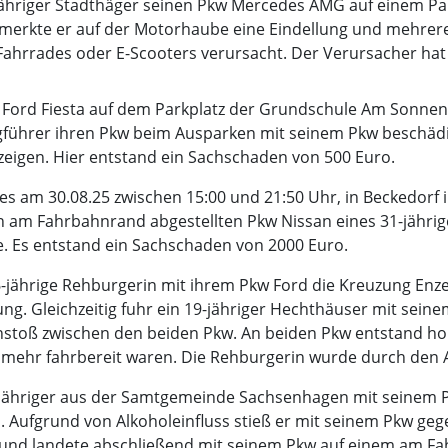
-jähriger Stadthäger seinen Pkw Mercedes AMG auf einem Par
merkte er auf der Motorhaube eine Eindellung und mehrere
hrrades oder E-Scooters verursacht. Der Verursacher hat s
w Ford Fiesta auf dem Parkplatz der Grundschule Am Sonnenb
gführer ihren Pkw beim Ausparken mit seinem Pkw beschädi
zeigen. Hier entstand ein Sachschaden von 500 Euro.
es am 30.08.25 zwischen 15:00 und 21:50 Uhr, in Beckedorf i
 am Fahrbahnrand abgestellten Pkw Nissan eines 31-jährig
e. Es entstand ein Sachschaden von 2000 Euro.
6-jährige Rehburgerin mit ihrem Pkw Ford die Kreuzung Enz
ung. Gleichzeitig fuhr ein 19-jähriger Hechthäuser mit seine
toß zwischen den beiden Pkw. An beiden Pkw entstand ho
mehr fahrbereit waren. Die Rehburgerin wurde durch den Auf
1-jähriger aus der Samtgemeinde Sachsenhagen mit seinem
. Aufgrund von Alkoholeinfluss stieß er mit seinem Pkw geg
 und landete abschließend mit seinem Pkw auf einem am Fa