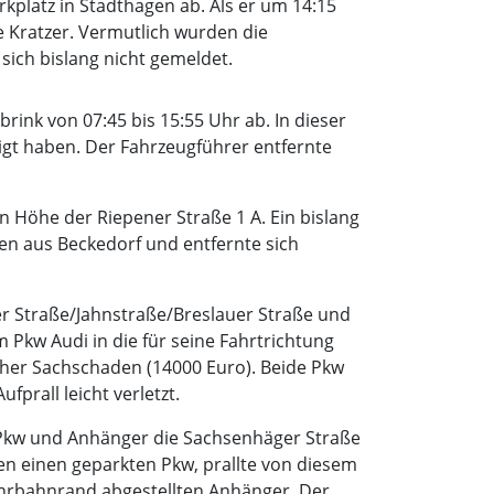
kplatz in Stadthagen ab. Als er um 14:15
 Kratzer. Vermutlich wurden die
ich bislang nicht gemeldet.
rink von 07:45 bis 15:55 Uhr ab. In dieser
gt haben. Der Fahrzeugführer entfernte
n Höhe der Riepener Straße 1 A. Ein bislang
en aus Beckedorf und entfernte sich
er Straße/Jahnstraße/Breslauer Straße und
m Pkw Audi in die für seine Fahrtrichtung
her Sachschaden (14000 Euro). Beide Pkw
prall leicht verletzt.
 Pkw und Anhänger die Sachsenhäger Straße
en einen geparkten Pkw, prallte von diesem
hrbahnrand abgestellten Anhänger. Der