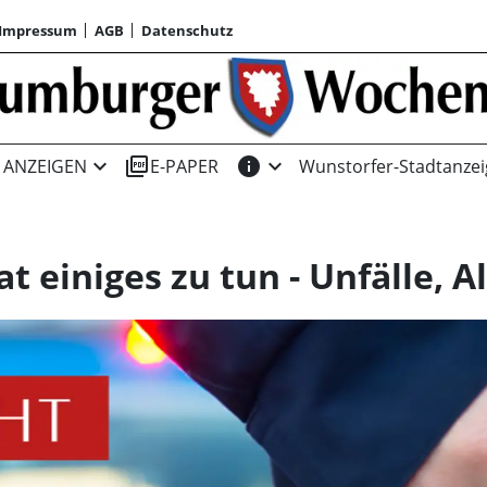
Impressum
AGB
Datenschutz
expand_more
picture_as_pdf
info
expand_more
ANZEIGEN
E-PAPER
Wunstorfer-Stadtanzei
at einiges zu tun - Unfälle, 