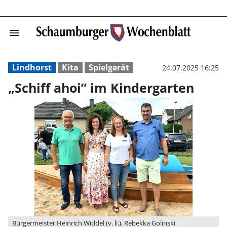
menu
„Schiff ahoi” i
Lindhorst
Kita
Spielgerät
24.07.2025 16:25
„Schiff ahoi” im Kindergarten
Bürgermeister Heinrich Widdel (v. li.), Rebekka Golinski