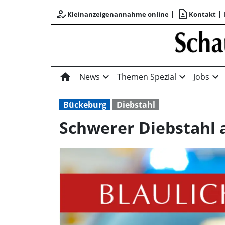
how_to_reg
contact_page
Kleinanzeigenannahme online
Kontakt
home
expand_more
expand_more
expand_more
News
Themen Spezial
Jobs
Bückeburg
Diebstahl
Schwerer Diebstahl 