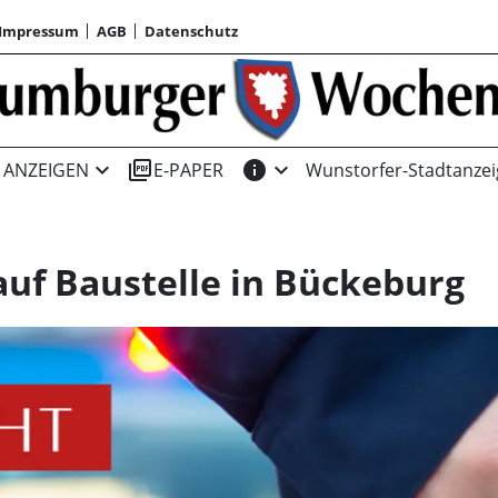
Impressum
AGB
Datenschutz
expand_more
picture_as_pdf
info
expand_more
ANZEIGEN
E-PAPER
Wunstorfer-Stadtanzei
auf Baustelle in Bückeburg