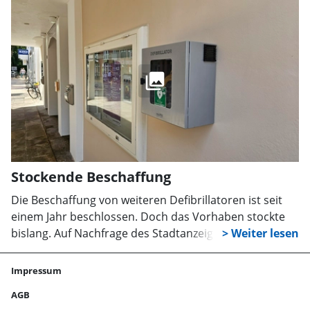
werden.
Stockende Beschaffung
Die Beschaffung von weiteren Defibrillatoren ist seit
einem Jahr beschlossen. Doch das Vorhaben stockte
bislang. Auf Nachfrage des Stadtanzeigers meldet die
Stadt nun einen Liefertermin und nennt Gründe für die
bisherige Verzögerung.
Impressum
AGB