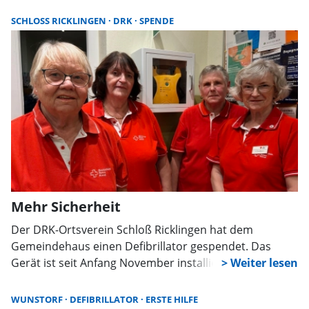
SCHLOSS RICKLINGEN
DRK
SPENDE
Mehr Sicherheit
Der DRK-Ortsverein Schloß Ricklingen hat dem
Gemeindehaus einen Defibrillator gespendet. Das
Gerät ist seit Anfang November installiert und auch für
Kinder geeignet. Damit soll die Sicherheit bei den
zahlreichen Veranstaltungen im Gemeindehaus erhöht
WUNSTORF
DEFIBRILLATOR
ERSTE HILFE