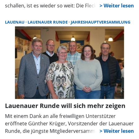
schallen, ist es wieder so weit: Die Fleckenfete
verwandelt die Lauenauer Innenstadt in eine bunte
Festmeile. Organisiert von der Lauenauer Runde,
LAUENAU
LAUENAUER RUNDE
JAHRESHAUPTVERSAMMLUNG
bietet das traditionsreiche Straßenfest ein
abwechslungsreiches Programm für alle Generationen
mit abwechslungsreicher Musik, Unterhaltung,
Kulinarik und sicherlich wieder vielen Begegnungen.
Lauenauer Runde will sich mehr zeigen
Mit einem Dank an alle freiwilligen Unterstützer
eröffnete Günther Krüger, Vorsitzender der Lauenauer
Runde, die jüngste Mitgliederversammlung im
örtlichen Sägewerk. Besonders hervorgehoben wurde