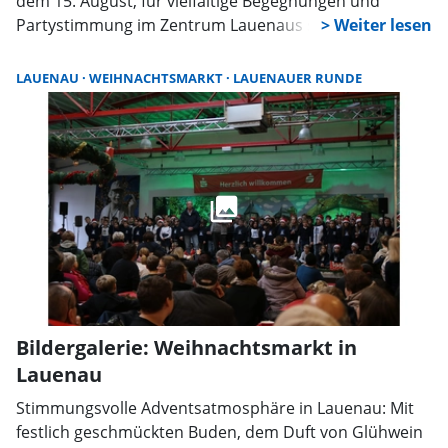
dem 15. August, für vielfältige Begegnungen und
Partystimmung im Zentrum Lauenaus sorgen. Das
Organisations-Team der Lauenauer Runde stellt ein
breitgefächertes Programm auf die Beine, das von
LAUENAU
WEIHNACHTSMARKT
LAUENAUER RUNDE
Cheersport-Akrobatik bis zum Live-Band-Auftritt reicht.
Bildergalerie: Weihnachtsmarkt in
Lauenau
Stimmungsvolle Adventsatmosphäre in Lauenau: Mit
festlich geschmückten Buden, dem Duft von Glühwein