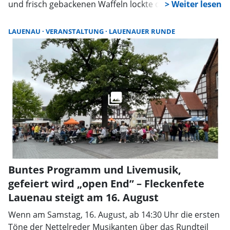
und frisch gebackenen Waffeln lockte der Lauenauer
Weihnachtsmarkt am Wochenende wieder zahlreiche
Besucherinnen und Besucher an. Auf dem Platz rund
LAUENAU
VERANSTALTUNG
LAUENAUER RUNDE
um das Sägewerk sorgten Vereine, Kunsthandwerker
und lokale Anbieter für eine gemütliche
Adventsstimmung. Eingeladen hatte der
Gewerbeverein Lauenauer Runde.
Buntes Programm und Livemusik,
gefeiert wird „open End” – Fleckenfete
Lauenau steigt am 16. August
Wenn am Samstag, 16. August, ab 14:30 Uhr die ersten
Töne der Nettelreder Musikanten über das Rundteil