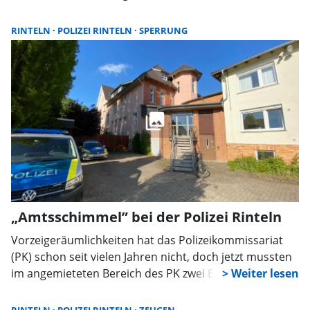
Kommissariates weitergeht. Pressesprecherin Natalia
auf der Suche nach einem neuen Standort. Der scheint
Bornemann-Zarczynska antwortete auf die Fragen des
jetzt gefunden zu sein.
RINTELN
POLIZEI RINTELN
SPERRUNG
SW:
„Amtsschimmel” bei der Polizei Rinteln
Vorzeigeräumlichkeiten hat das Polizeikommissariat
(PK) schon seit vielen Jahren nicht, doch jetzt mussten
im angemieteten Bereich des PK zwei Etagen gesperrt
werden, da dort Schimmelbefall festgestellt wurde. Es
ist bislang unklar, um welche Art von Schimmel es sich