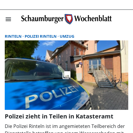
menu
Suchergebnisse
RINTELN
POLIZEI RINTELN
UMZUG
Polizei zieht in Teilen in Katasteramt
Die Polizei Rinteln ist im angemieteten Teilbereich der