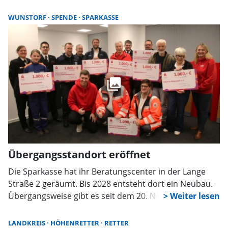
Stadtwerke übergeben. Das farbenfrohe Werk wird im
Kundencenter ausgestellt – und der Verein erhielt eine
WUNSTORF
SPENDE
SPARKASSE
Spende von 300 Euro.
Übergangsstandort eröffnet
Die Sparkasse hat ihr Beratungscenter in der Lange
Straße 2 geräumt. Bis 2028 entsteht dort ein Neubau.
Übergangsweise gibt es seit dem 20. November ein
Beratungscenter in der Südstraße 9 mit neuen
Schließfächern. Zudem leitet Verena Luther seit 1.
LANDKREIS
HÖHENRETTER
RETTER