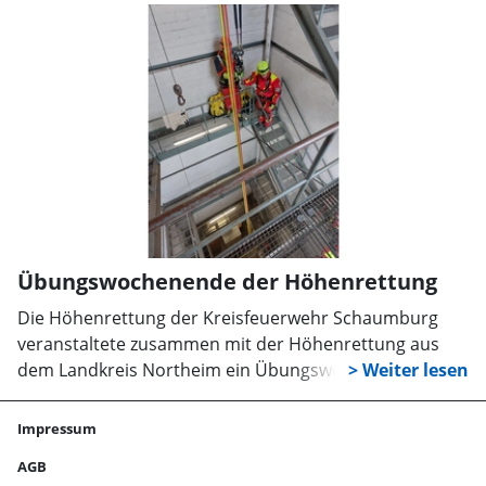
November die Wunstorfer Standorte.
Übungswochenende der Höhenrettung
Die Höhenrettung der Kreisfeuerwehr Schaumburg
veranstaltete zusammen mit der Höhenrettung aus
dem Landkreis Northeim ein Übungswochenende. An
einem Freitag wurde mit dem Üben von Grundlagen im
Feuerwehrhaus Bückeburg begonnen. Dabei galt es u.
Impressum
a. neben einer Spinnenverankerung auch den
AGB
Grundaufbau des gespiegelten Systems sowie das