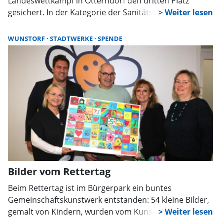
Landeswettkampf in Otterndorf den dritten Platz
gesichert. In der Kategorie der Sanitätshelfer
überzeugte das Team mit Einsatz, Teamgeist und guter
Vorbereitung.
WUNSTORF
STADTWERKE
SPENDE
Bilder vom Rettertag
Beim Rettertag ist im Bürgerpark ein buntes
Gemeinschaftskunstwerk entstanden: 54 kleine Bilder,
gemalt von Kindern, wurden vom Kunstverein an die