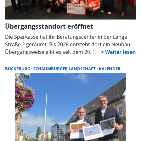
Übergangsstandort eröffnet
Die Sparkasse hat ihr Beratungscenter in der Lange
Straße 2 geräumt. Bis 2028 entsteht dort ein Neubau.
Übergangsweise gibt es seit dem 20. November ein
Beratungscenter in der Südstraße 9 mit neuen
Schließfächern. Zudem leitet Verena Luther seit 1.
BÜCKEBURG
SCHAUMBURGER LANDSCHAFT
KALENDER
November die Wunstorfer Standorte.