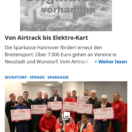
Von Airtrack bis Elektro-Kart
Die Sparkasse Hannover fördert erneut den
Breitensport: Über 7.000 Euro gehen an Vereine in
Neustadt und Wunstorf. Vom Airtrack für
Nachwuchsturner bis zum Elektro-Kart für junge
Motorsportler, die Projekte sind vielfältig und stärken
WUNSTORF
SPENDE
SPARKASSE
das Vereinsleben in der Region.