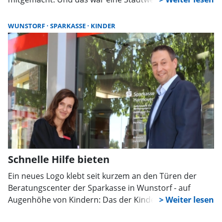
200 Menschen fanden sich um 16 Uhr auf dem
Vorplatz der Stadtkirche ein und bildeten gemeinsam
WUNSTORF
SPARKASSE
KINDER
ein Herz, das per Drohnenaufnahme dokumentiert
wurde.
Schnelle Hilfe bieten
Ein neues Logo klebt seit kurzem an den Türen der
Beratungscenter der Sparkasse in Wunstorf - auf
Augenhöhe von Kindern: Das der Kinderschutzinsel.
Das Projekt des Bundesministeriums für Inneres und