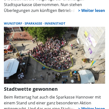
Stadtsparkasse übernommen. Nun stehen
Überlegungen zum künftigen Betrieb der 50 Stellplätze
an. Erste Ideen gibt es bereits, auch die
Werbegemeinschaft soll in die Entscheidung
WUNSTORF
SPARKASSE
INNENSTADT
eingebunden werden.
Stadtwette gewonnen
Beim Rettertag hat auch die Sparkasse Hannover mit
einem Stand und einer ganz besonderen Aktion
mitgemacht. Und das war eine Stadtwette: Mindestens