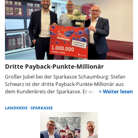
Dritte Payback-Punkte-Millionär
Großer Jubel bei der Sparkasse Schaumburg: Stefan
Schwarz ist der dritte Payback-Punkte-Millionär aus
dem Kundenkreis der Sparkasse. Er wurde im Rahmen
eines bundesweiten Gewinnspiels ausgelost und
gewann eine Million Punkte – im Gegenwert von 10.000
LANDKREIS
SPARKASSE
Euro.