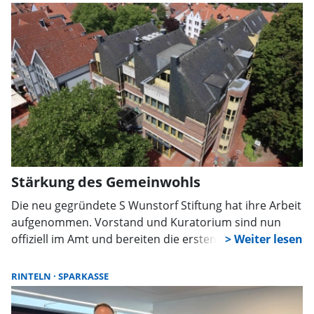
Team seit einigen Wochen weiter, während nebenan
das eigentliche Sparkassengebäude für mehrere
Millionen Euro rundum erneuert wird. Auf rund 96
Quadratmetern ist jetzt alles untergebracht, was es für
den laufenden Betrieb braucht: Schreibtische,
Beratungsplätze, Akten – und sogar die
Geldautomaten sind mit umgezogen.
Stärkung des Gemeinwohls
Die neu gegründete S Wunstorf Stiftung hat ihre Arbeit
aufgenommen. Vorstand und Kuratorium sind nun
offiziell im Amt und bereiten die ersten
Förderentscheidungen vor. Ab 2027 können sich
gemeinnützige Vereine und Initiativen erstmals um
RINTELN
SPARKASSE
Unterstützung bewerben.