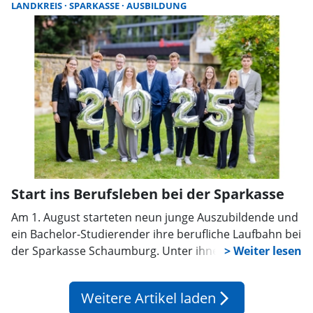
Sport soll schnelle und unkomplizierte Hilfe für Kinder
LANDKREIS
SPARKASSE
AUSBILDUNG
und Jugendliche in Gefahrensituationen bringen.
Start ins Berufsleben bei der Sparkasse
Am 1. August starteten neun junge Auszubildende und
ein Bachelor-Studierender ihre berufliche Laufbahn bei
der Sparkasse Schaumburg. Unter ihnen befindet sich
auch ein Auszubildender im neuen Ausbildungsberuf
„Immobilienkaufmann“. Das Motto „Mission:
Weitere Artikel laden
arrow_forward_ios
Ausbildung, Karriere: Safe.“ wird die „Neuen“ in den