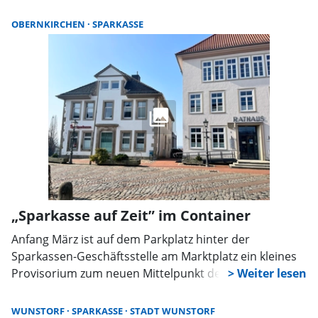
bei der Sparkasse Schaumburg verbracht hat, tritt
damit die Nachfolge von Daniel Hoppe an, der in den
OBERNKIRCHEN
SPARKASSE
Bereich Kreditmanagement der Sparkasse wechselt.
„Sparkasse auf Zeit” im Container
Anfang März ist auf dem Parkplatz hinter der
Sparkassen-Geschäftsstelle am Marktplatz ein kleines
Provisorium zum neuen Mittelpunkt des Bankalltags
geworden: In einem Container, kaum größer als eine
normale Wohnung, arbeiten Olaf Dierking und sein
WUNSTORF
SPARKASSE
STADT WUNSTORF