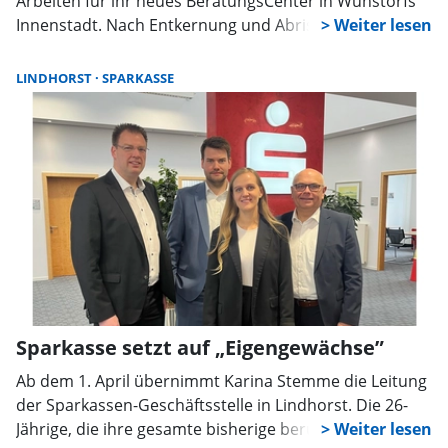
Arbeiten für ihr neues BeratungsCenter in Wunstorfs
Innenstadt. Nach Entkernung und Abriss entsteht bis
Herbst 2028 ein moderner Neubau. Einschränkungen
im Umfeld der Baustelle lassen sich nicht vermeiden.
LINDHORST
SPARKASSE
Sparkasse setzt auf „Eigengewächse”
Ab dem 1. April übernimmt Karina Stemme die Leitung
der Sparkassen-Geschäftsstelle in Lindhorst. Die 26-
Jährige, die ihre gesamte bisherige berufliche Laufbahn