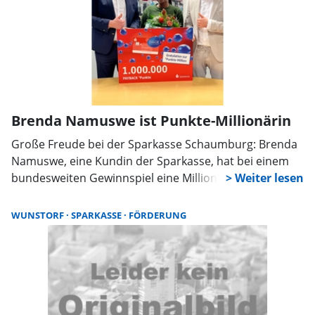
Brenda Namuswe ist Punkte-Millionärin
Große Freude bei der Sparkasse Schaumburg: Brenda
Namuswe, eine Kundin der Sparkasse, hat bei einem
bundesweiten Gewinnspiel eine Million PAYBACK-
Punkte gewonnen. Diese Punkte entsprechen einem
Gegenwert von 10.000 Euro. Oliver Schiller,
WUNSTORF
SPARKASSE
FÖRDERUNG
Vorstandsmitglied der Sparkasse Schaumburg,
gratulierte herzlich: „Es freut uns besonders, dass eine
unserer Kundinnen als Punkte-Millionärin ausgelost
wurde.“