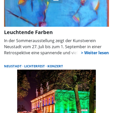
Leuchtende Farben
In der Sommerausstellung zeigt der Kunstverein
Neustadt vom 27. Juli bis zum 1. September in einer
Retrospektive eine spannende und vielfältige Auswahl
von Kunstwerken der Wunstorfer Künstlerin Renate
Heidbüchel. Sie gibt einen Einblick in ihr künstlerisches
NEUSTADT
LICHTERFEST
KONZERT
Schaffen der letzten 40 Jahre. Die Vernissage der
Ausstellung ist am 26. Juli um 18 Uhr.