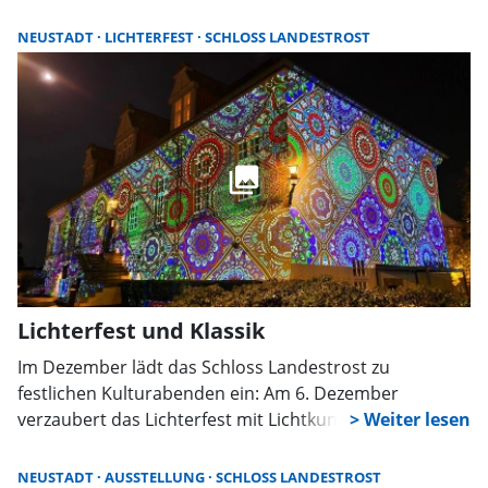
Konzert mit barocker Kammermusik stehen im Januar
auf dem Programm. Karten gibt es im Vorverkauf und
NEUSTADT
LICHTERFEST
SCHLOSS LANDESTROST
an der Abendkasse.
Lichterfest und Klassik
Im Dezember lädt das Schloss Landestrost zu
festlichen Kulturabenden ein: Am 6. Dezember
verzaubert das Lichterfest mit Lichtkunst und Poesie-
Pop, am 12. Dezember verbindet die Unterbiberger
Hofmusik Volksmusik und Klassik.
NEUSTADT
AUSSTELLUNG
SCHLOSS LANDESTROST