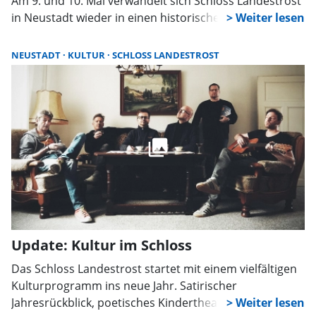
Am 9. und 10. Mai verwandelt sich Schloss Landestrost
in Neustadt wieder in einen historischen Markt mit
über 30 Ständen, Ritterlagern, Musikanten, Gaukelei
und Angeboten für Kinder.
NEUSTADT
KULTUR
SCHLOSS LANDESTROST
Update: Kultur im Schloss
Das Schloss Landestrost startet mit einem vielfältigen
Kulturprogramm ins neue Jahr. Satirischer
Jahresrückblick, poetisches Kindertheater und ein