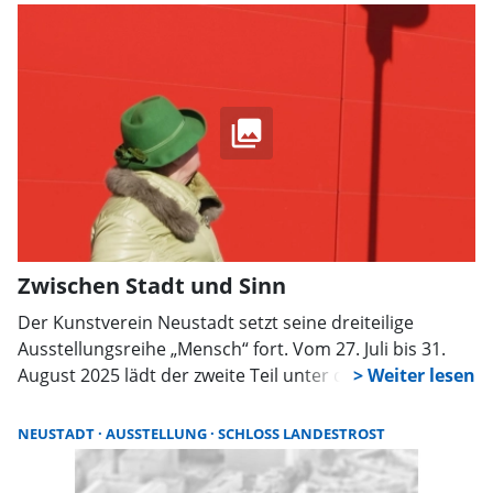
Zwischen Stadt und Sinn
Der Kunstverein Neustadt setzt seine dreiteilige
Ausstellungsreihe „Mensch“ fort. Vom 27. Juli bis 31.
August 2025 lädt der zweite Teil unter dem Titel „man
sieht sich zweimal“ ins Schloss Landestrost ein. Die
Künstler Guido Klumpe und Michael Hennings widmen
NEUSTADT
AUSSTELLUNG
SCHLOSS LANDESTROST
sich darin der Frage, wie der Mensch den urbanen
Raum nutzt.