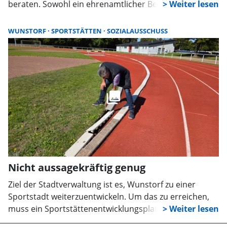
beraten. Sowohl ein ehrenamtlicher Beauftragter als
auch ein Inklusionsbeirat fanden eine Mehrheit. Die
endgültige Entscheidung wurde im
WUNSTORF
SPORTSTÄTTEN
SOZIALAUSSCHUSS
Verwaltungsausschuss am Montag jedoch vertagt.
Nicht aussagekräftig genug
Ziel der Stadtverwaltung ist es, Wunstorf zu einer
Sportstadt weiterzuentwickeln. Um das zu erreichen,
muss ein Sportstättenentwicklungsplan aufgestellt
werden. Als Grundlage sollen die Ergebnisse einer