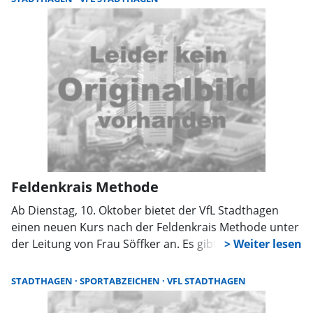
Feldenkrais Methode
Ab Dienstag, 10. Oktober bietet der VfL Stadthagen
einen neuen Kurs nach der Feldenkrais Methode unter
der Leitung von Frau Söffker an. Es gibt eine begrenzte
Teilnahmezahl. Anmeldung in der Geschäftsstelle des
VfL Stadthagen Mo bis Fr von 10 bis 12 Uhr unter
STADTHAGEN
SPORTABZEICHEN
VFL STADTHAGEN
05721 4422.