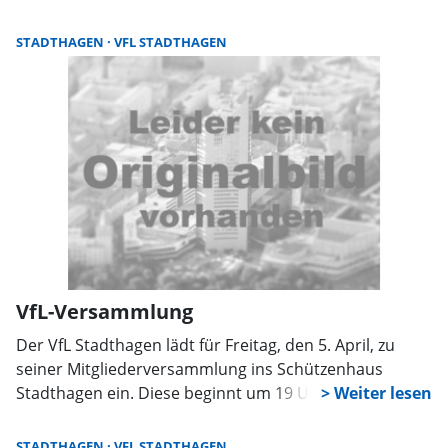
Sprengel 05721-3352.
STADTHAGEN
VFL STADTHAGEN
VfL-Versammlung
Der VfL Stadthagen lädt für Freitag, den 5. April, zu
seiner Mitgliederversammlung ins Schützenhaus
Stadthagen ein. Diese beginnt um 19 Uhr, auf der
Tagesordnung stehen Punkte wie Ehrungen,
Neuwahlen und Berichte.
STADTHAGEN
VFL STADTHAGEN