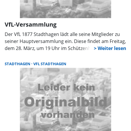
VfL-Versammlung
Der VfL 1877 Stadthagen lädt alle seine Mitglieder zu
seiner Hauptversammlung ein. Diese findet am Freitag,
dem 28. März, um 19 Uhr im Schützenhaus Stadthagen
statt. Auf der Tagesordnung stehen Punkte wie
Ehrungen, Wahlen und die Berichte des Vorstandes.
STADTHAGEN
VFL STADTHAGEN