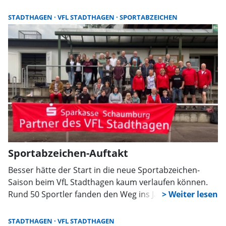
ausgerichtet vom MTV Vorsfelde, hat die junge
Trampolinturnerin Varvara Bespalova vom VfL
STADTHAGEN
VFL STADTHAGEN
SPORTABZEICHEN
Stadthagen ihre ersten Erfahrungen auf Landesebene
gesammelt. Die Meisterschaften gehören zu den
anspruchsvollsten Wettbewerben im
niedersächsischen Trampolinturnen und vereinen die
besten Synchronpaare aus ganz Niedersachsen.
Sportabzeichen-Auftakt
Besser hätte der Start in die neue Sportabzeichen-
Saison beim VfL Stadthagen kaum verlaufen können.
Rund 50 Sportler fanden den Weg ins Jahnstadion, um
dort zunächst ihre im vergangenen Jahr erworbenen
Sportabzeichen entgegenzunehmen.
STADTHAGEN
VFL STADTHAGEN