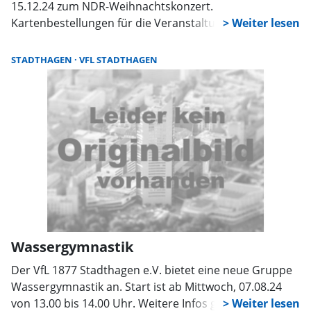
15.12.24 zum NDR-Weihnachtskonzert.
Kartenbestellungen für die Veranstaltung in der
Orangerie Herrenhausen können bis spätestens
01.09.24 bei Heike Sprengel unter 05721-3352 bestellt
STADTHAGEN
VFL STADTHAGEN
werden. Hier gibt es auch weitere Informationen.
Wassergymnastik
Der VfL 1877 Stadthagen e.V. bietet eine neue Gruppe
Wassergymnastik an. Start ist ab Mittwoch, 07.08.24
von 13.00 bis 14.00 Uhr. Weitere Infos gibt es bei Heike