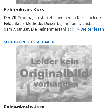
Feldenkrais-Kurs
Der VfL Stadthagen startet einen neuen Kurs nach der
Feldenkrais-Methode. Dieser beginnt am Dienstag,
dem 7. Januar. Die Teilnehmerzahl ist begrenzt.
Anmeldung und weitere Informationen gibt die
Geschäftsstelle des VfL unter 05721/4422 zu ihren
STADTHAGEN
VFL STADTHAGEN
Öffnungszeiten (Montag bis Freitag, 10 Uhr bis 12 Uhr).
Feldenkrais-Kurs