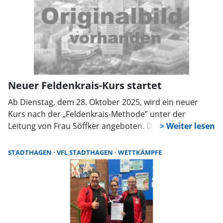
Neuer Feldenkrais-Kurs startet
Ab Dienstag, dem 28. Oktober 2025, wird ein neuer
Kurs nach der „Feldenkrais-Methode” unter der
Leitung von Frau Söffker angeboten. Da die
Teilnehmerzahl begrenzt ist, wird um eine Anmeldung
in der Geschäftsstelle des VfL Stadthagen gebeten.
STADTHAGEN
VFL STADTHAGEN
WETTKÄMPFE
Diese ist von Montag bis Freitag zwischen 10:00 und
12:00 Uhr unter der Telefonnummer 05721-4422
erreichbar.