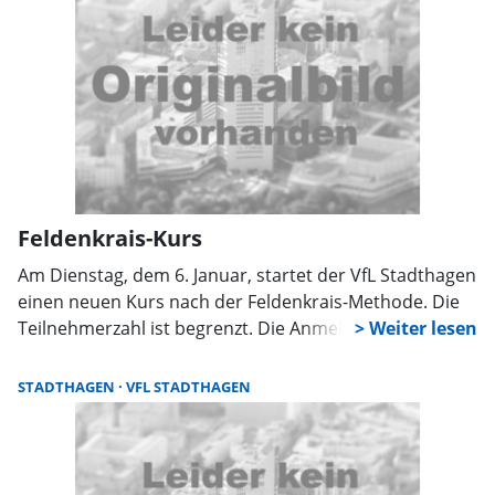
Feldenkrais-Kurs
Am Dienstag, dem 6. Januar, startet der VfL Stadthagen
einen neuen Kurs nach der Feldenkrais-Methode. Die
Teilnehmerzahl ist begrenzt. Die Anmeldung ist bei der
VfL-Geschäftsstelle unter 05721/4422 von Montag bis
Freitag zwischen 10 Uhr und 12 Uhr möglich, hier gibt
STADTHAGEN
VFL STADTHAGEN
es auch nähere Informationen.