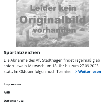
Sportabzeichen
Die Abnahme des VfL Stadthagen findet regelmäßig ab
sofort jeweils Mittwoch um 18 Uhr bis zum 27.09.2023
statt. Im Oktober folgen noch Termine jeweils um 16:30
bis 18 Uhr. Nächster Sondertermine am 06.09.2023
(Walken/NordicWalken) und 10.09.2023 (Radfahren).
Impressum
AGB
Datenschutz