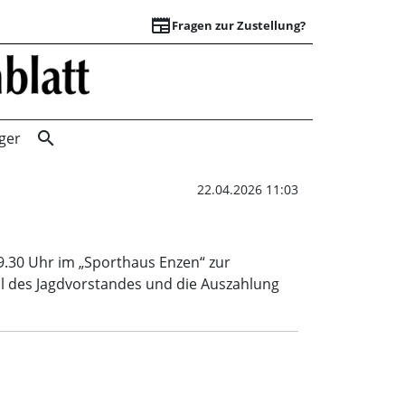
newspaper
Fragen zur Zustellung?
Treffen der Jagdg
search
ger
22.04.2026 11:03
9.30 Uhr im „Sporthaus Enzen“ zur
l des Jagdvorstandes und die Auszahlung