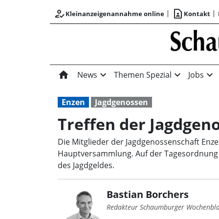
how_to_reg
contact_page
Kleinanzeigenannahme online
Kontakt
home
expand_more
expand_more
expand_more
News
Themen Spezial
Jobs
Enzen
Jagdgenossen
Treffen der Jagdgen
Die Mitglieder der Jagdgenossenschaft Enze
Hauptversammlung. Auf der Tagesordnung s
des Jagdgeldes.
Bastian Borchers
Redakteur Schaumburger Wochenbla