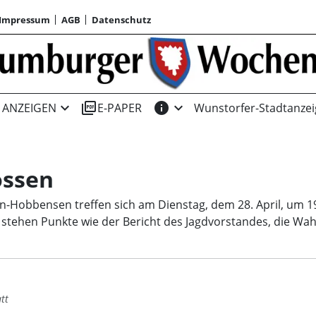
Impressum
AGB
Datenschutz
expand_more
picture_as_pdf
info
expand_more
ANZEIGEN
E-PAPER
Wunstorfer-Stadtanzei
ossen
n-Hobbensen treffen sich am Dienstag, dem 28. April, um 1
tehen Punkte wie der Bericht des Jagdvorstandes, die Wah
tt