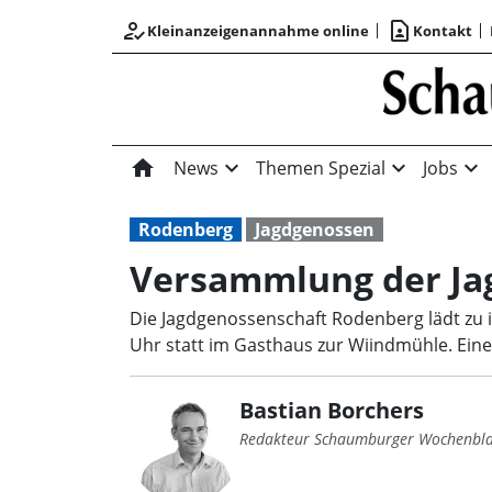
how_to_reg
contact_page
Kleinanzeigenannahme online
Kontakt
home
expand_more
expand_more
expand_more
News
Themen Spezial
Jobs
Rodenberg
Jagdgenossen
Versammlung der Ja
Die Jagdgenossenschaft Rodenberg lädt zu 
Uhr statt im Gasthaus zur Wiindmühle. Ein
Bastian Borchers
Redakteur Schaumburger Wochenbla