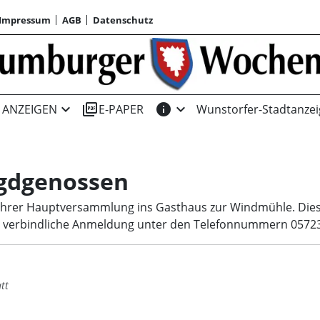
Impressum
AGB
Datenschutz
expand_more
picture_as_pdf
info
expand_more
ANZEIGEN
E-PAPER
Wunstorfer-Stadtanzei
gdgenossen
ihrer Hauptversammlung ins Gasthaus zur Windmühle. Diese
e verbindliche Anmeldung unter den Telefonnummern 05723/
tt