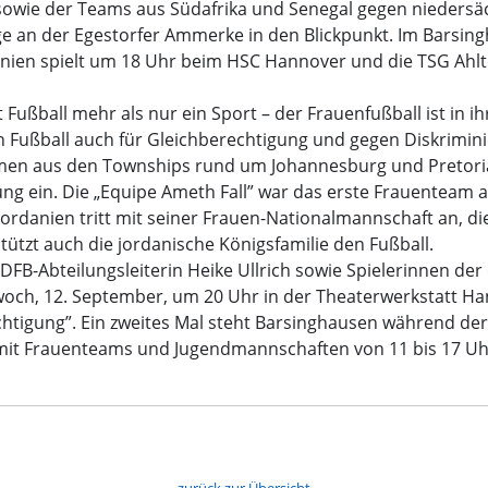
owie der Teams aus Südafrika und Senegal gegen nieders
 an der Egestorfer Ammerke in den Blickpunkt. Im Barsinghä
anien spielt um 18 Uhr beim HSC Hannover und die TSG Ahl
t Fußball mehr als nur ein Sport – der Frauenfußball ist in 
n Fußball auch für Gleichberechtigung und gegen Diskrimin
kommen aus den Townships rund um Johannesburg und Pretori
rung ein. Die „Equipe Ameth Fall” war das erste Frauenteam a
Jordanien tritt mit seiner Frauen-Nationalmannschaft an, d
ützt auch die jordanische Königsfamilie den Fußball.
 DFB-Abteilungsleiterin Heike Ullrich sowie Spielerinnen d
och, 12. September, um 20 Uhr in der Theaterwerkstatt Han
echtigung”. Ein zweites Mal steht Barsinghausen während der
it Frauenteams und Jugendmannschaften von 11 bis 17 Uh