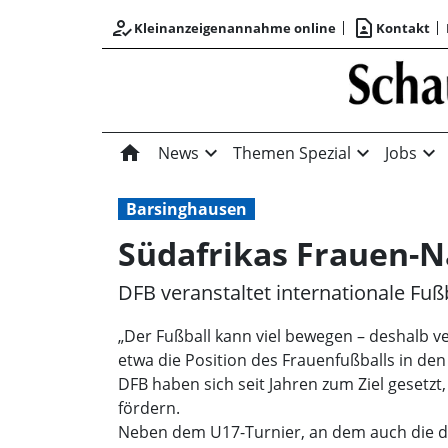
how_to_reg
contact_page
Kleinanzeigenannahme online
Kontakt
home
expand_more
expand_more
expand_more
News
Themen Spezial
Jobs
Barsinghausen
Südafrikas Frauen-Na
DFB veranstaltet internationale Fu
„Der Fußball kann viel bewegen – deshalb v
etwa die Position des Frauenfußballs in de
DFB haben sich seit Jahren zum Ziel gesetzt
fördern.
Neben dem U17-Turnier, an dem auch die d