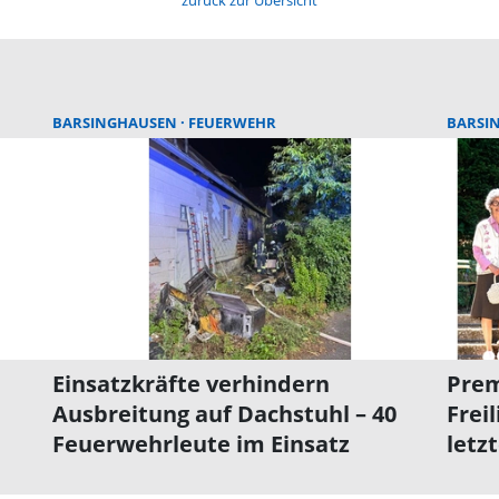
zurück zur Übersicht
BARSINGHAUSEN
FEUERWEHR
BARSI
Einsatzkräfte verhindern
Prem
Ausbreitung auf Dachstuhl – 40
Frei
Feuerwehrleute im Einsatz
letz