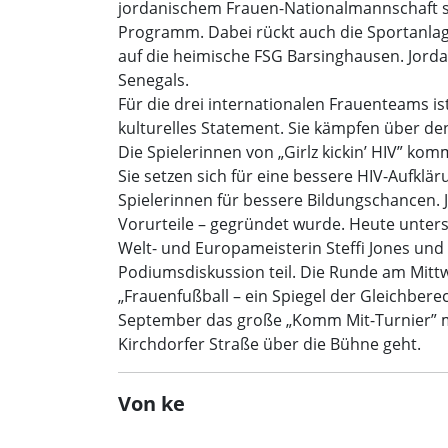
jordanischem Frauen-Nationalmannschaft s
Programm. Dabei rückt auch die Sportanlage
auf die heimische FSG Barsinghausen. Jord
Senegals.
Für die drei internationalen Frauenteams is
kulturelles Statement. Sie kämpfen über de
Die Spielerinnen von „Girlz kickin’ HIV” 
Sie setzen sich für eine bessere HIV-Aufklä
Spielerinnen für bessere Bildungschancen. 
Vorurteile – gegründet wurde. Heute unterst
Welt- und Europameisterin Steffi Jones und
Podiumsdiskussion teil. Die Runde am Mittw
„Frauenfußball – ein Spiegel der Gleichber
September das große „Komm Mit-Turnier” m
Kirchdorfer Straße über die Bühne geht.
Von ke