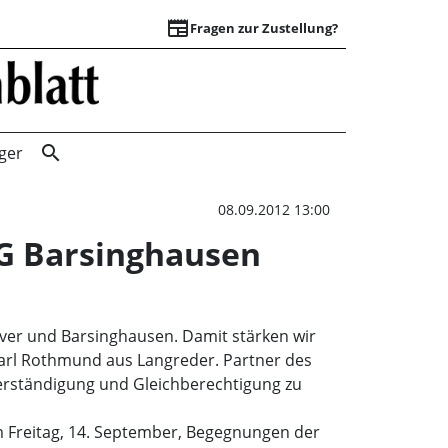
newspaper
Fragen zur Zustellung?
Südafrikas Frauen
search
ger
08.09.2012 13:00
SG Barsinghausen
over und Barsinghausen. Damit stärken wir
Karl Rothmund aus Langreder. Partner des
 Verständigung und Gleichberechtigung zu
 Freitag, 14. September, Begegnungen der