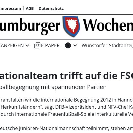
Impressum
AGB
Datenschutz
expand_more
picture_as_pdf
info
expand_more
ANZEIGEN
E-PAPER
Wunstorfer-Stadtanzei
tionalteam trifft auf die F
ßballbegegnung mit spannenden Partien
eranstalten wir die internationale Begegnung 2012 in Hann
n Herkunftsländern”, sagt DFB-Vizepräsident und NFV-Chef 
, durch internationale Frauenfußball-Spiele interkulturelle
eutsche Junioren-Nationalmannschaft teilnimmt, stehen am