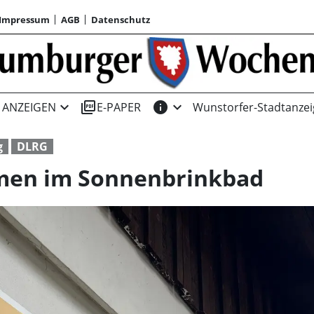
Impressum
AGB
Datenschutz
expand_more
picture_as_pdf
info
expand_more
ANZEIGEN
E-PAPER
Wunstorfer-Stadtanzei
g
DLRG
men im Sonnenbrinkbad