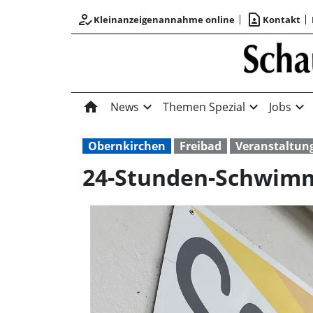
how_to_reg
contact_page
Kleinanzeigenannahme online
Kontakt
home
expand_more
expand_more
expand_more
News
Themen Spezial
Jobs
Obernkirchen
Freibad
Veranstaltun
24-Stunden-Schwim