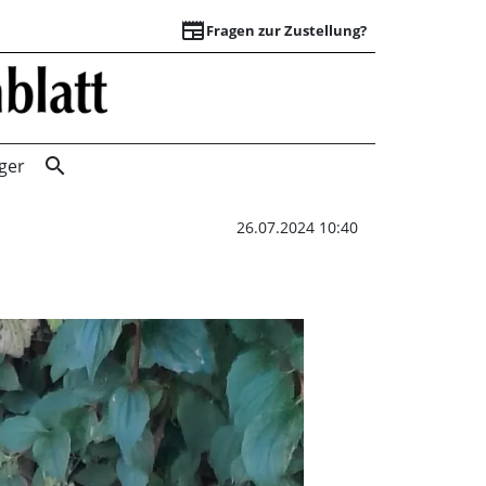
newspaper
Fragen zur Zustellung?
Anschaffung von H
search
ger
26.07.2024 10:40