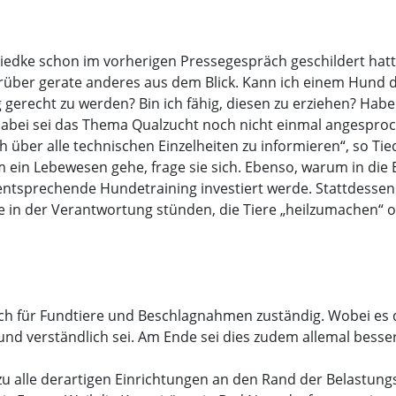
Tiedke schon im vorherigen Pressegespräch geschildert hatt
rüber gerate anderes aus dem Blick. Kann ich einem Hund
recht zu werden? Bin ich fähig, diesen zu erziehen? Habe ich
bei sei das Thema Qualzucht noch nicht einmal angesproch
h über alle technischen Einzelheiten zu informieren“, so T
um ein Lebewesen gehe, frage sie sich. Ebenso, warum in di
 entsprechende Hundetraining investiert werde. Stattdess
ese in der Verantwortung stünden, die Tiere „heilzumachen“ 
glich für Fundtiere und Beschlagnahmen zuständig. Wobei es
und verständlich sei. Am Ende sei dies zudem allemal besse
u alle derartigen Einrichtungen an den Rand der Belastungsg