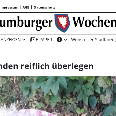
Impressum
AGB
Datenschutz
expand_more
picture_as_pdf
info
expand_more
ANZEIGEN
E-PAPER
Wunstorfer-Stadtanzei
den reiflich überlegen