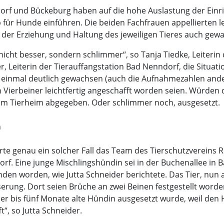
dorf und Bückeburg haben auf die hohe Auslastung der Einr
r Hunde einführen. Die beiden Fachfrauen appellierten lei
der Erziehung und Haltung des jeweiligen Tieres auch gewa
 nicht besser, sondern schlimmer“, so Tanja Tiedke, Leiterin
er, Leiterin der Tierauffangstation Bad Nenndorf, die Situa
einmal deutlich gewachsen (auch die Aufnahmezahlen ander
 Vierbeiner leichtfertig angeschafft worden seien. Würden 
im Tierheim abgegeben. Oder schlimmer noch, ausgesetzt.
n
te genau ein solcher Fall das Team des Tierschutzverein
orf. Eine junge Mischlingshündin sei in der Buchenallee i
n worden, wie Jutta Schneider berichtete. Das Tier, nun au
sserung. Dort seien Brüche an zwei Beinen festgestellt wo
ier bis fünf Monate alte Hündin ausgesetzt wurde, weil den 
, so Jutta Schneider.