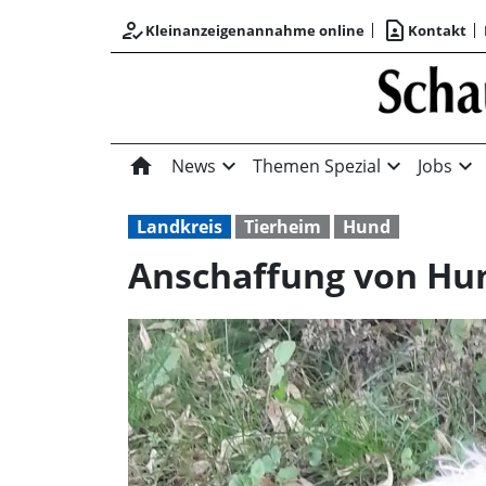
how_to_reg
contact_page
Kleinanzeigenannahme online
Kontakt
home
expand_more
expand_more
expand_more
News
Themen Spezial
Jobs
Landkreis
Tierheim
Hund
Anschaffung von Hun