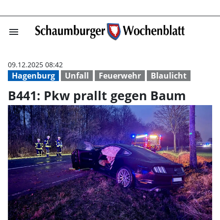
menu
B441: Pkw prall
09.12.2025 08:42
Hagenburg
Unfall
Feuerwehr
Blaulicht
B441: Pkw prallt gegen Baum