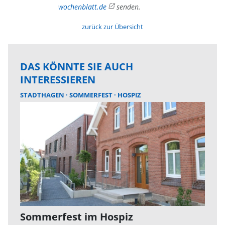
wochenblatt.de
senden.
zurück zur Übersicht
DAS KÖNNTE SIE AUCH
INTERESSIEREN
STADTHAGEN
SOMMERFEST
HOSPIZ
Sommerfest im Hospiz