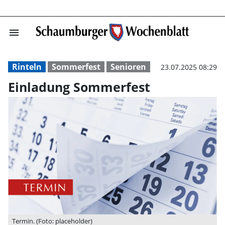
menu
Einladung Somm
Rinteln
Sommerfest
Senioren
23.07.2025 08:29
Einladung Sommerfest
Termin. (Foto: placeholder)