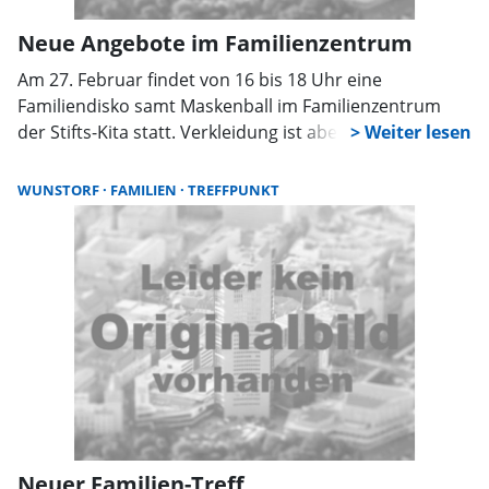
Neue Angebote im Familienzentrum
Am 27. Februar findet von 16 bis 18 Uhr eine
Familiendisko samt Maskenball im Familienzentrum
der Stifts-Kita statt. Verkleidung ist aber kein Muss. Im
Vordergrund soll der Spaß stehen. Jeden zweiten
Freitag im Monat findet von 16.15 bis 17.45 Uhr ein
WUNSTORF
FAMILIEN
TREFFPUNKT
Familientreff für Kinder zwischen 3 und 8 Jahren mit
ihren Eltern, Großeltern und Geschwistern im
Mehrgenerationenhaus, Bäckerstraße 6 in Wunstorf
statt.
Neuer Familien-Treff