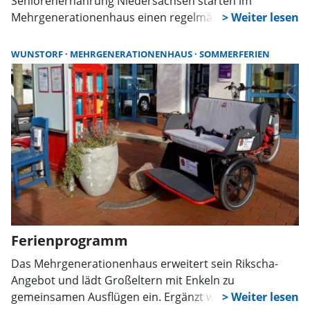
Seniorenernährung Niedersachsen starten im
Mehrgenerationenhaus einen regelmäßigen Kochtreff
für Senioren. Im Mittelpunkt stehen günstige, gesunde
Gerichte, gemeinsames Essen und der Austausch mit
WUNSTORF
MEHRGENERATIONENHAUS
SOMMERFERIEN
anderen Menschen.
Ferienprogramm
Das Mehrgenerationenhaus erweitert sein Rikscha-
Angebot und lädt Großeltern mit Enkeln zu
gemeinsamen Ausflügen ein. Ergänzt wird das