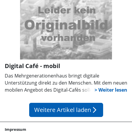
herbstliche Küche kommt nicht zu kurz:
Selbstgemachte Leckereien laden zum Probieren und
Mitnehmen ein.
Digital Café - mobil
Das Mehrgenerationenhaus bringt digitale
Unterstützung direkt zu den Menschen. Mit dem neuen
mobilen Angebot des Digital-Cafés sollen vor allem
Senioren die Möglichkeit erhalten, den Umgang mit
dem Smartphone zu üben und individuelle Fragen zu
Weitere Artikel laden
arrow_forward_ios
stellen. Damit reagiert das Team auf den wachsenden
Bedarf an niedrigschwelligen Hilfen für ältere
Menschen, die sich im digitalen Alltag sicherer
Impressum