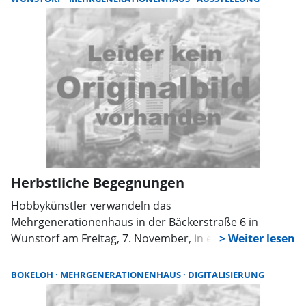
anderen austauschen. Es gibt Raum für alle Fragen
rund um WLAN, E-Mail, Benutzerkonten sowie das
Installieren und Löschen von Apps. Auch praktische
Tipps und Tricks werden vermittelt. Die Teilnahme ist
kostenfrei und ohne Anmeldung möglich.
Herbstliche Begegnungen
Hobbykünstler verwandeln das
Mehrgenerationenhaus in der Bäckerstraße 6 in
Wunstorf am Freitag, 7. November, in eine bunte
Ausstellung voller handgefertigter Unikate. Von
Malerei und Fotografie über liebevoll gearbeitete
BOKELOH
MEHRGENERATIONENHAUS
DIGITALISIERUNG
Produkte aus Stoff und Wolle bis hin zu originellen
Upcycling-Ideen reicht das kreative Spektrum. Auch die