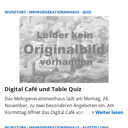
Spatzenchor der Musikschule Winter- und
Weihnachtslieder. Eine Woche später, am 10.
WUNSTORF
MEHRGENERATIONENHAUS
QUIZ
Dezember, ebenfalls um 16 Uhr, tritt der Schulchor 2
der Stadtschule auf. Beide Chöre werden von Albrecht
Drude geleitet. Am Donnerstag, 4. Dezember, um 18
Uhr lädt das Haus zum „Lebendigen Advent“ ein – mit
Liedern und Geschichten. Den Abschluss bildet am
Dienstag, 16. Dezember, um 15 Uhr ein gemeinsames
Singen von Adventsliedern im Haus am Bürgerpark.
Begleitet wird die Runde von der Ukulelengruppe.
Digital Café und Table Quiz
Das Mehrgenerationenhaus lädt am Montag, 24.
November, zu zwei besonderen Angeboten ein. Am
Vormittag öffnet das Digital Café von 10 bis 12 Uhr
seine Türen. Hier können Besucher die Möglichkeiten
ihres Smartphones kennenlernen und sich mit
WUNSTORF
MEHRGENERATIONENHAUS
AUSSTELLUNG