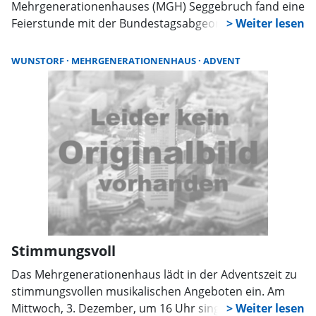
Mehrgenerationenhauses (MGH) Seggebruch fand eine
Feierstunde mit der Bundestagsabgeordneten Marja-
Liisa Völlers, dem SPD-Ortsvereinsvorsitzenden
Manfred Kesselring und Bürgermeister Jörn Wittkugel
WUNSTORF
MEHRGENERATIONENHAUS
ADVENT
statt. Ziel war es, das Jubiläum zu würdigen und die
Entwicklungen der letzten Jahre zu reflektieren.
Stimmungsvoll
Das Mehrgenerationenhaus lädt in der Adventszeit zu
stimmungsvollen musikalischen Angeboten ein. Am
Mittwoch, 3. Dezember, um 16 Uhr singt der