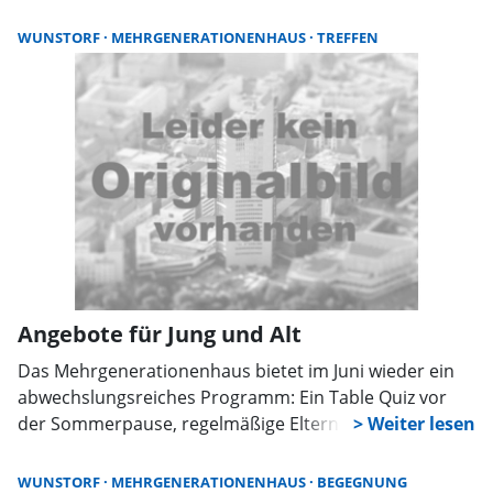
Programm durch den monatlichen Familien-Treff. Zwei
neue Rikschas und ein digitaler Kalender bringen
WUNSTORF
MEHRGENERATIONENHAUS
TREFFEN
zusätzliche Impulse.
Angebote für Jung und Alt
Das Mehrgenerationenhaus bietet im Juni wieder ein
abwechslungsreiches Programm: Ein Table Quiz vor
der Sommerpause, regelmäßige Eltern-Kind-Treffen,
eine Schachgruppe für Senioren sowie ein
Familientreff im Bürgerpark laden zum Mitmachen ein.
WUNSTORF
MEHRGENERATIONENHAUS
BEGEGNUNG