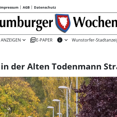
Impressum
AGB
Datenschutz
expand_more
picture_as_pdf
info
expand_more
ANZEIGEN
E-PAPER
Wunstorfer-Stadtanzei
t in der Alten Todenmann St