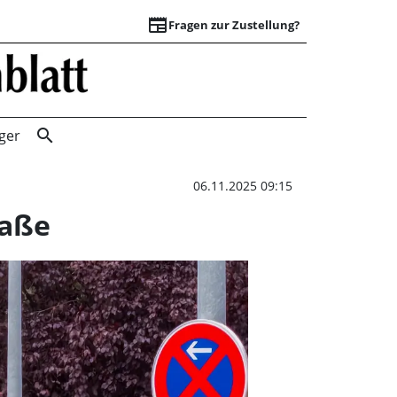
newspaper
Fragen zur Zustellung?
Endlich: Haltever
search
ger
06.11.2025 09:15
raße