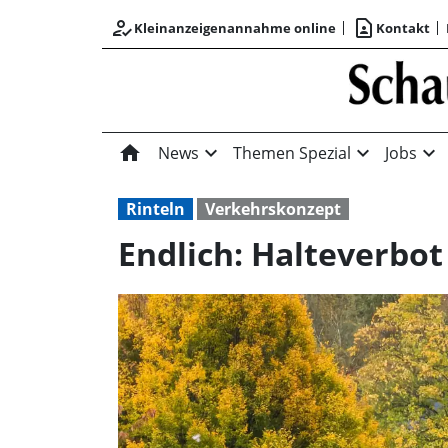
how_to_reg
contact_page
Kleinanzeigenannahme online
Kontakt
home
expand_more
expand_more
expand_more
News
Themen Spezial
Jobs
Rinteln
Verkehrskonzept
Endlich: Halteverbo