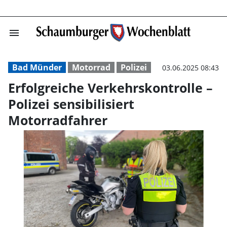
menu
Erfolgreiche Ver
Bad Münder
Motorrad
Polizei
03.06.2025 08:43
Erfolgreiche Verkehrskontrolle –
Polizei sensibilisiert
Motorradfahrer