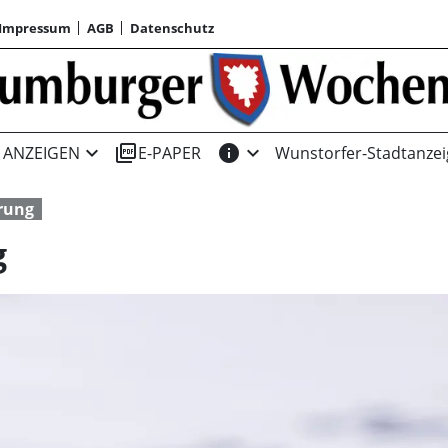
Impressum
AGB
Datenschutz
expand_more
picture_as_pdf
info
expand_more
ANZEIGEN
E-PAPER
Wunstorfer-Stadtanzei
rung
g