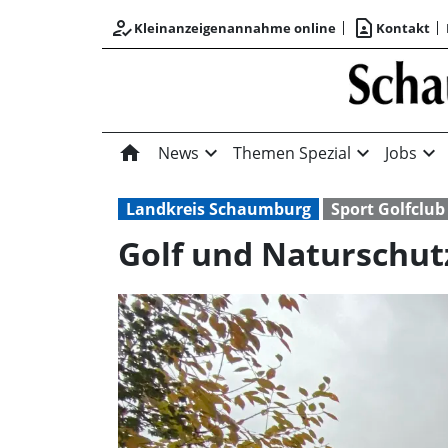
how_to_reg
contact_page
Kleinanzeigenannahme online
Kontakt
home
expand_more
expand_more
expand_more
News
Themen Spezial
Jobs
Landkreis Schaumburg
Sport Golfclub
Golf und Naturschut