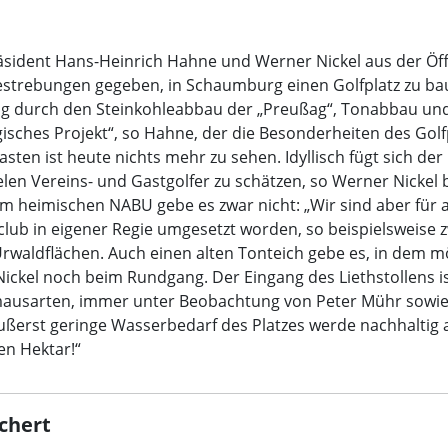
dent Hans-Heinrich Hahne und Werner Nickel aus der Öffent
estrebungen gegeben, in Schaumburg einen Golfplatz zu bau
ng durch den Steinkohleabbau der „Preußag“, Tonabbau und 
ogisches Projekt“, so Hahne, der die Besonderheiten des Go
ten ist heute nichts mehr zu sehen. Idyllisch fügt sich der 
elen Vereins- und Gastgolfer zu schätzen, so Werner Nickel
heimischen NABU gebe es zwar nicht: „Wir sind aber für al
club in eigener Regie umgesetzt worden, so beispielsweise z
Urwaldflächen. Auch einen alten Tonteich gebe es, in dem
ickel noch beim Rundgang. Der Eingang des Liethstollens i
mausarten, immer unter Beobachtung von Peter Mühr sowie C
ußerst geringe Wasserbedarf des Platzes werde nachhaltig 
en Hektar!“
chert