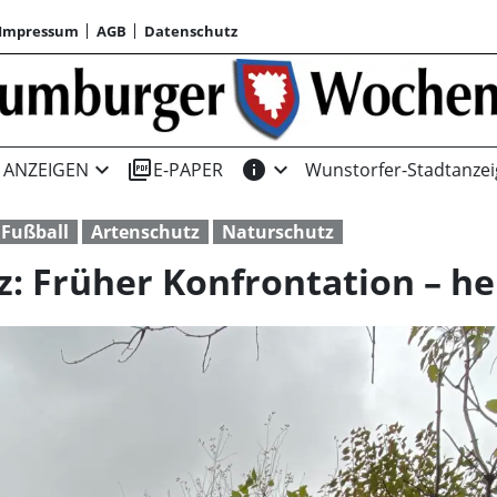
Impressum
AGB
Datenschutz
expand_more
picture_as_pdf
info
expand_more
ANZEIGEN
E-PAPER
Wunstorfer-Stadtanzei
 Fußball
Artenschutz
Naturschutz
z: Früher Konfrontation – h