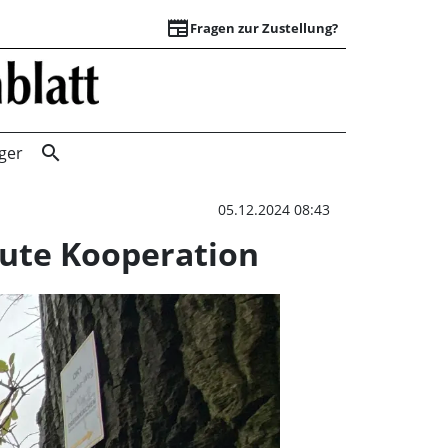
newspaper
Fragen zur Zustellung?
Golf und Natursch
search
ger
05.12.2024 08:43
eute Kooperation