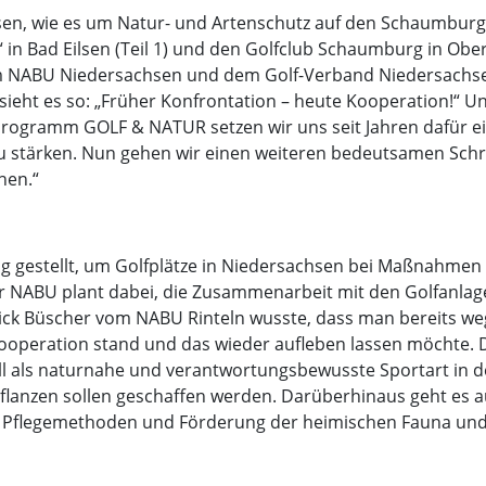
en, wie es um Natur- und Artenschutz auf den Schaumburge
in Bad Eilsen (Teil 1) und den Golfclub Schaumburg in Ober
m NABU Niedersachsen und dem Golf-Verband Niedersachse
ieht es so: „Früher Konfrontation – heute Kooperation!“ U
rogramm GOLF & NATUR setzen wir uns seit Jahren dafür ein
u stärken. Nun gehen wir einen weiteren bedeutsamen Schri
hen.“
g gestellt, um Golfplätze in Niedersachsen bei Maßnahmen
Der NABU plant dabei, die Zusammenarbeit mit den Golfanl
. Nick Büscher vom NABU Rinteln wusste, dass man bereits 
ooperation stand und das wieder aufleben lassen möchte. Di
rt will als naturnahe und verantwortungsbewusste Sportart 
flanzen sollen geschaffen werden. Darüberhinaus geht es
r Pflegemethoden und Förderung der heimischen Fauna und 