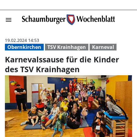
menu
Karnevalssause 
19.02.2024 14:53
Obernkirchen
TSV Krainhagen
Karneval
Karnevalssause für die Kinder
des TSV Krainhagen