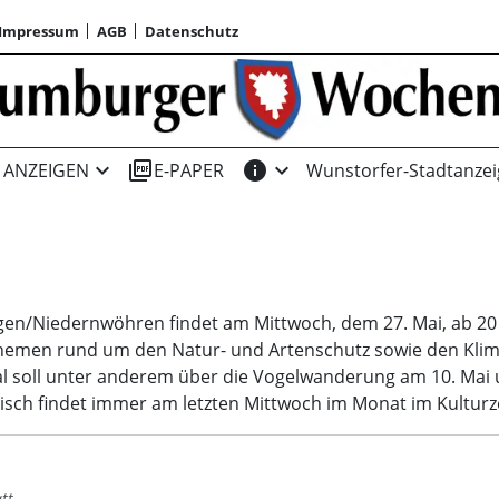
Impressum
AGB
Datenschutz
expand_more
picture_as_pdf
info
expand_more
ANZEIGEN
E-PAPER
Wunstorfer-Stadtanzei
/Niedernwöhren findet am Mittwoch, dem 27. Mai, ab 20 Uhr i
Themen rund um den Natur- und Artenschutz sowie den Kli
al soll unter anderem über die Vogelwanderung am 10. Mai 
sch findet immer am letzten Mittwoch im Monat im Kulturzen
tt