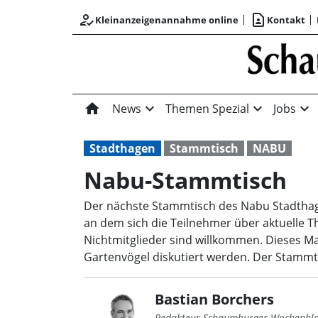
how_to_reg
contact_page
Kleinanzeigenannahme online
Kontakt
home
expand_more
expand_more
expand_more
News
Themen Spezial
Jobs
Stadthagen
Stammtisch
NABU
Nabu-Stammtisch
Der nächste Stammtisch des Nabu Stadthagen
an dem sich die Teilnehmer über aktuelle 
Nichtmitglieder sind willkommen. Dieses M
Gartenvögel diskutiert werden. Der Stammti
Bastian Borchers
Redakteur Schaumburger Wochenbla