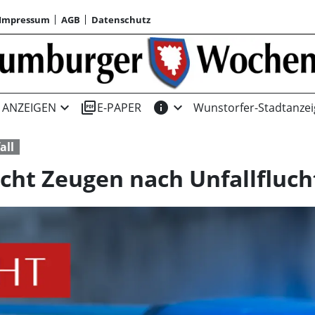
Impressum
AGB
Datenschutz
expand_more
picture_as_pdf
info
expand_more
ANZEIGEN
E-PAPER
Wunstorfer-Stadtanzei
all
cht Zeugen nach Unfallfluch