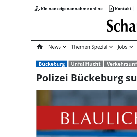
how_to_reg
contact_page
Kleinanzeigenannahme online
Kontakt
home
expand_more
expand_more
expand_more
News
Themen Spezial
Jobs
Bückeburg
Unfallflucht
Verkehrsunf
Polizei Bückeburg su