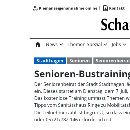
how_to_reg
contact_page
Kleinanzeigenannahme online
Kontakt
home
expand_more
expand_more
expand_more
News
Themen Spezial
Jobs
Stadthagen
Senioren
Seniorenbeira
Senioren-Bustrainin
Der Seniorenbeirat der Stadt Stadthagen l
ein. Dieses startet am Dienstag, dem 7. Juli
Das kostenlose Training umfasst Themen wi
Tipps vom Sanitätshaus Ringe zu Mobilitätsh
Die Teilnehmerzahl ist begrenzt, so dass e
oder 05721/782-146 erforderlich ist.