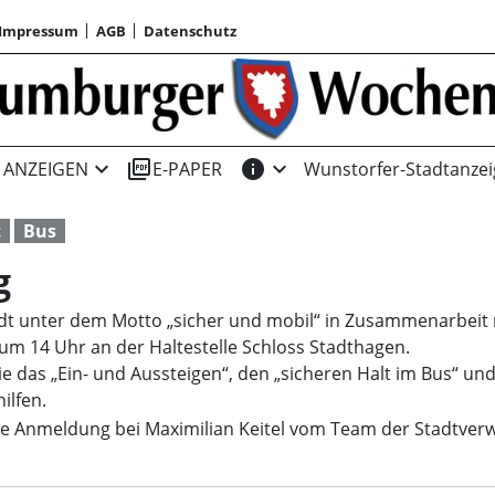
Impressum
AGB
Datenschutz
expand_more
picture_as_pdf
info
expand_more
ANZEIGEN
E-PAPER
Wunstorfer-Stadtanzei
t
Bus
g
ädt unter dem Motto „sicher und mobil“ in Zusammenarbeit
, um 14 Uhr an der Haltestelle Schloss Stadthagen.
e das „Ein- und Aussteigen“, den „sicheren Halt im Bus“ u
ilfen.
ine Anmeldung bei Maximilian Keitel vom Team der Stadtver