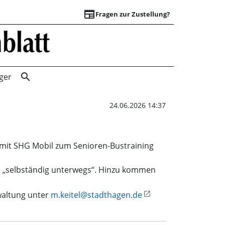
newspaper
Fragen zur Zustellung?
Senioren-Bustrain
search
ger
24.06.2026 14:37
 mit SHG Mobil zum Senioren-Bustraining
nd „selbständig unterwegs“. Hinzu kommen
waltung unter
m.keitel@stadthagen.de