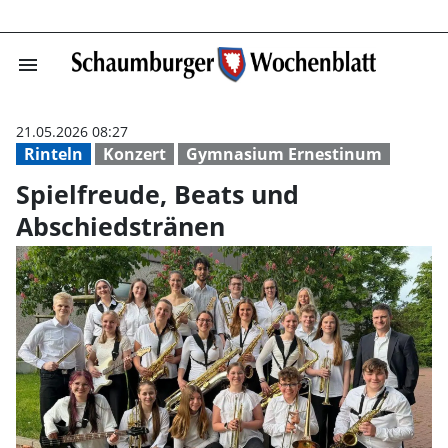
menu
Spielfreude, Be
21.05.2026 08:27
Rinteln
Konzert
Gymnasium Ernestinum
Spielfreude, Beats und
Abschiedstränen