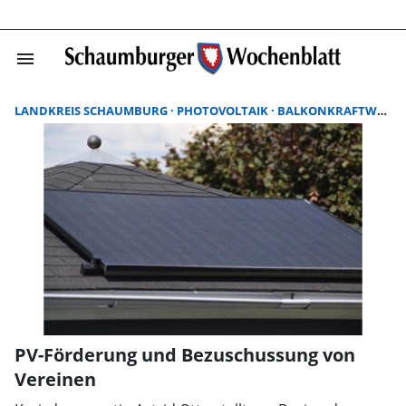
menu
Suchergebnisse
LANDKREIS SCHAUMBURG
PHOTOVOLTAIK
BALKONKRAFTWERK
PV-Förderung und Bezuschussung von
Vereinen