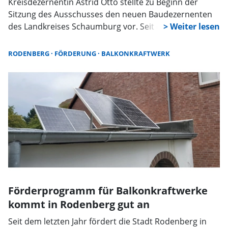
Kreisdezernentin Astrid Otto stellte zu Beginn der
Sitzung des Ausschusses den neuen Baudezernenten
des Landkreises Schaumburg vor. Seit dem 1. Mai 2026
hat der 52-jährige Kreisbaurat Tobias Fischer das Amt
inne. Otto wies weiterhin daraufhin, dass auch im
RODENBERG
FÖRDERUNG
BALKONKRAFTWERK
Landkreis Schaumburg das Thema „Wolf“ immer
präsenter wird. Sichtungen im Bückeberg veranlassen
die Landkreisverwaltung, sich mit einem
Wolfsmanagement vorzubereiten. Das
Niedersächsische Jagdgesetz wird derzeit überarbeitet.
Förderprogramm für Balkonkraftwerke
kommt in Rodenberg gut an
Seit dem letzten Jahr fördert die Stadt Rodenberg in