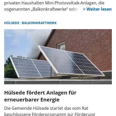
privaten Haushalten Mini-Photovoltaik-Anlagen, die
sogenannten „Balkonkraftwerke“ oder
„Steckersolargeräte“. Nach etwa einem Jahr hat die
Stadt Rodenberg nun eine erste Bilanz gezogen. „Das
HÜLSEDE
BALKONKRAFTWERK
Förderprogramm wurde gut angenommen“, sagt
Stadtdirektor Dr. Thomas Wolf. Insgesamt seien bei
der Stadt 66 Anträge eingegangen und zügig
bearbeitet worden.
Hülsede fördert Anlagen für
erneuerbarer Energie
Die Gemeinde Hülsede startet das vom Rat
beschlossene Förderprogramm zur Förderung