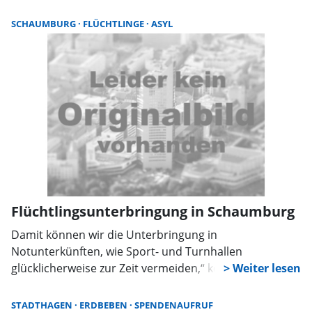
übergeben. Der DRK-Bundesverband setzt das Geld für
Hilfsprojekte in den vom Erdbeben verwüsteten
SCHAUMBURG
FLÜCHTLINGE
ASYL
Regionen in Afghanistan ein.
Flüchtlingsunterbringung in Schaumburg
Damit können wir die Unterbringung in
Notunterkünften, wie Sport- und Turnhallen
glücklicherweise zur Zeit vermeiden,“ kommentierte
Landrat Jörg Farr die Unterbringungssituation von
Flüchtlingen im Landkreis Schaumburg auf Anfrage.
STADTHAGEN
ERDBEBEN
SPENDENAUFRUF