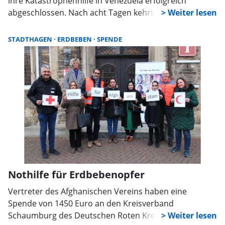
ihre Katastrophenhilfe in Venezuela erfolgreich
abgeschlossen. Nach acht Tagen kehrten alle Kräfte
wohlbehalten zurück. Auch Helfer aus Wunstorf waren
an Transport, Logistik und Versorgung beteiligt.
STADTHAGEN
ERDBEBEN
SPENDE
Nothilfe für Erdbebenopfer
Vertreter des Afghanischen Vereins haben eine
Spende von 1450 Euro an den Kreisverband
Schaumburg des Deutschen Roten Kreuzes (DRK)