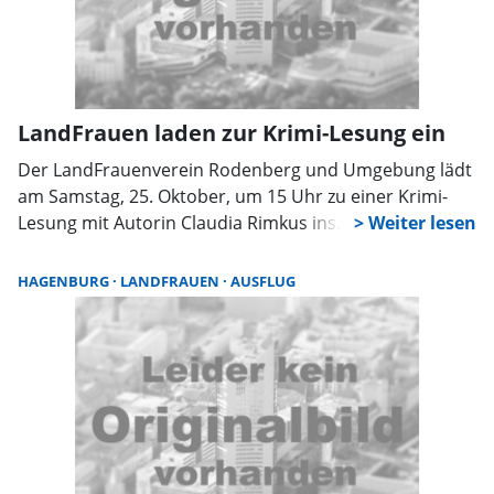
LandFrauen laden zur Krimi-Lesung ein
Der LandFrauenverein Rodenberg und Umgebung lädt
am Samstag, 25. Oktober, um 15 Uhr zu einer Krimi-
Lesung mit Autorin Claudia Rimkus ins
Dorfgemeinschaftshaus Groß Hegesdorf ein. Dort
stellt sie ihren neuen Ostseekrimi „Nordstrom – Die
HAGENBURG
LANDFRAUEN
AUSFLUG
Jagd“ vor.