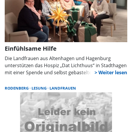
Einfühlsame Hilfe
Die Landfrauen aus Altenhagen und Hagenburg
unterstützen das Hospiz „Dat Lichthuus“ in Stadthagen
mit einer Spende und selbst gebastelter
Weihnachtsdekoration. Bei einem Rundgang zeigten
sie sich beeindruckt von der einfühlsamen Arbeit des
RODENBERG
LESUNG
LANDFRAUEN
Teams und der besonderen Ruhe im Haus.