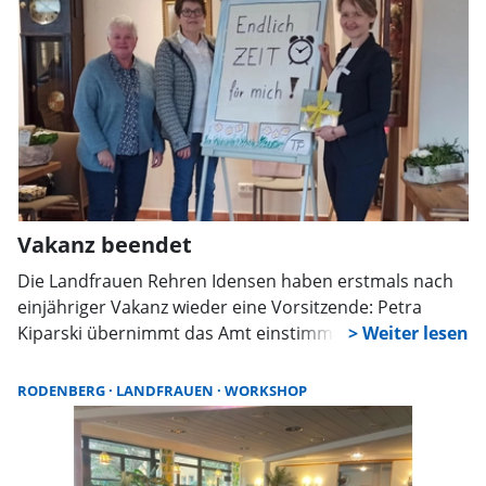
Vakanz beendet
Die Landfrauen Rehren Idensen haben erstmals nach
einjähriger Vakanz wieder eine Vorsitzende: Petra
Kiparski übernimmt das Amt einstimmig gewählt. Mit
stabilem Mitgliederzuwachs, Jubiläumsplänen und
einem abwechslungsreichen Jahresprogramm startet
RODENBERG
LANDFRAUEN
WORKSHOP
der Verein engagiert ins neue Jahr.