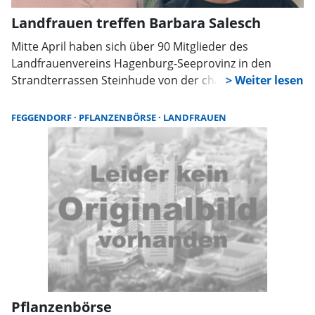
Landfrauen treffen Barbara Salesch
Mitte April haben sich über 90 Mitglieder des
Landfrauenvereins Hagenburg-Seeprovinz in den
Strandterrassen Steinhude von der charismatischen
Ausstrahlung der bekannten Juristin, Fernsehrichterin
und Künstlerin Barbara Salesch selbst ein Bild machen
FEGGENDORF
PFLANZENBÖRSE
LANDFRAUEN
können.
Pflanzenbörse