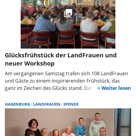
Glücksfrühstück der LandFrauen und
neuer Workshop
Am vergangenen Samstag trafen sich 108 LandFrauen
und Gäste zu einem inspirierenden Frühstück, das
ganz im Zeichen des Glücks stand. Die erste
Vorsitzende, Kirsten Katurbe, eröffnete den Vormittag
mit einem Gedicht von Clemens Brentano und gab
HAGENBURG
LANDFRAUEN
SPENDE
einen Ausblick auf die kommenden Jahre bis 2026.