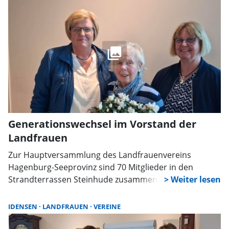
Generationswechsel im Vorstand der
Landfrauen
Zur Hauptversammlung des Landfrauenvereins
Hagenburg-Seeprovinz sind 70 Mitglieder in den
Strandterrassen Steinhude zusammengekommen.
Neben zahlreichen Ehrungen standen Vorstands- und
Ortsvertreterwahlen sowie ein Vortrag über
IDENSEN
LANDFRAUEN
VEREINE
nachhaltige Lebensweisen im Mittelpunkt.