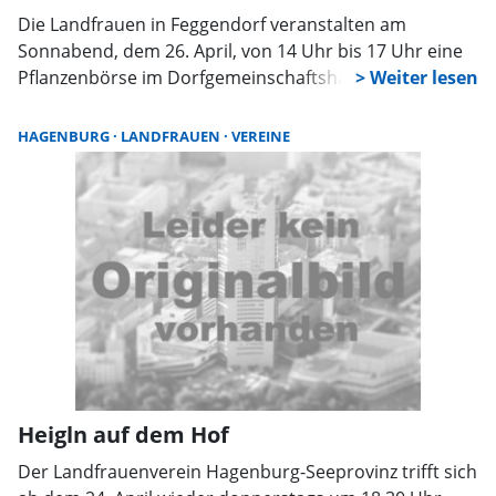
Die Landfrauen in Feggendorf veranstalten am
Sonnabend, dem 26. April, von 14 Uhr bis 17 Uhr eine
Pflanzenbörse im Dorfgemeinschaftshaus. Die Aktion
dient dem guten Zweck, vom Verkauf soll das Hospiz in
Bad Münder profitieren. Hinzu kommen Kaffee und
HAGENBURG
LANDFRAUEN
VEREINE
Kuchenbuffet. Der Erlös dieser Verköstigung fließt in
Projekte im Dorf.
Heigln auf dem Hof
Der Landfrauenverein Hagenburg-Seeprovinz trifft sich