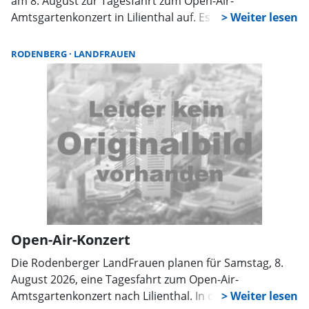
am 8. August zur Tagesfahrt zum Open-Air-
Amtsgartenkonzert in Lilienthal auf. Es sind noch einige
Plätze zu vergeben. Die Abfahrt des Busses erfolgt um
13:30 Uhr am Thermalbad in Bad Nenndorf und um
RODENBERG
LANDFRAUEN
13:40 Uhr am Sportplatz in Rodenberg. Nähere Infos
und Anmeldung sollten bis zum 20. Mai bei Elke Wulf
unter 05723/4536 oder elkewulf62@web.de erfolgen.
Open-Air-Konzert
Die Rodenberger LandFrauen planen für Samstag, 8.
August 2026, eine Tagesfahrt zum Open-Air-
Amtsgartenkonzert nach Lilienthal. In dem