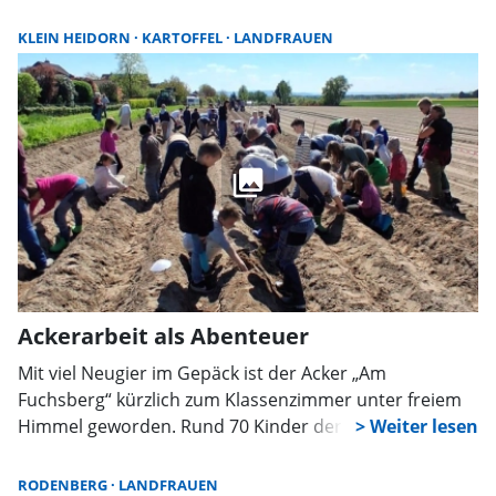
historischen Garten erwartet die Teilnehmerinnen ein
stimmungsvoller Konzertabend unter freiem Himmel.
KLEIN HEIDORN
KARTOFFEL
LANDFRAUEN
Ackerarbeit als Abenteuer
Mit viel Neugier im Gepäck ist der Acker „Am
Fuchsberg“ kürzlich zum Klassenzimmer unter freiem
Himmel geworden. Rund 70 Kinder der Grundschule
Klein Heidorn tauschten Schulbank gegen Schaufel
und Eimer und erlebten: Erlebnis Acker statt
RODENBERG
LANDFRAUEN