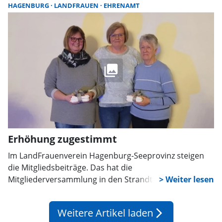
HAGENBURG
LANDFRAUEN
EHRENAMT
Erhöhung zugestimmt
Im LandFrauenverein Hagenburg-Seeprovinz steigen
die Mitgliedsbeiträge. Das hat die
Mitgliederversammlung in den Strandterrassen zuletzt
beschlossen. Demnach kommt die Anpassung ab dem
kommenden Jahr zum Tragen.
Weitere Artikel laden
arrow_forward_ios