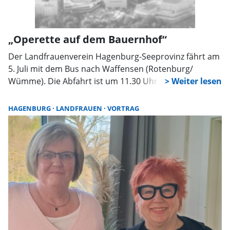
„Operette auf dem Bauernhof“
Der Landfrauenverein Hagenburg-Seeprovinz fährt am
5. Juli mit dem Bus nach Waffensen (Rotenburg/
Wümme). Die Abfahrt ist um 11.30 Uhr in
Wölpinghausen, danach werden die anderen Orte
angesteuert. Auf Schloms Hof wird den
HAGENBURG
LANDFRAUEN
VORTRAG
Teilnehmerinnen dann ein Potpourri an klassischer
Musik geboten. Ab 15.30 Uhr erklingen dann in diesem
ungewöhnlichen Ambiente die schönsten Stücke aus
bekannten Opern, Operetten und Konzertmelodien.
Auf der Hinfahrt soll ein Fingerfood-Picknick
veranstaltet werden. Dafür bringt jede Teilnehmerin
eine Kleinigkeit mit. Gäste sind herzlich willkommen.