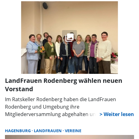
Arbeitsblatt.
LandFrauen Rodenberg wählen neuen
Vorstand
Im Ratskeller Rodenberg haben die LandFrauen
Rodenberg und Umgebung ihre
Mitgliederversammlung abgehalten und einen neuen
Vorstand gewählt. Die erste Vorsitzende Kirsten
Katurbe begrüßte 86 LandFrauen und führte
HAGENBURG
LANDFRAUEN
VEREINE
anschließend durch die Regularien.