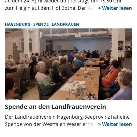
ab dem 24. April wieder donnerstags um 18.30 Uhr
zum Heigln auf dem Hof Bothe. Der Kurs wird von Edit
Griese-Hüsemann aus Loccum geleitet und die
Teilnahmegebühr direkt vor Ort gezahlt. Gäste sind
HAGENBURG
SPENDE
LANDFRAUEN
willkommen, Anmeldungen werden unter
0151/64722430 oder landfrauen-hagenburg@gmx.de.
Spende an den Landfrauenverein
Der Landfrauenverein Hagenburg-Seeprovinz hat eine
Spende von der Westfalen Weser erhalten.