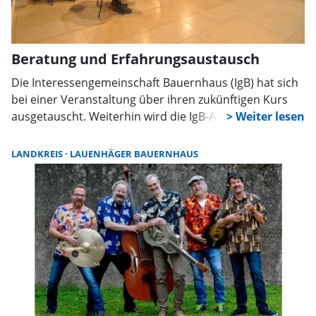
Beratung und Erfahrungsaustausch
Die Interessengemeinschaft Bauernhaus (IgB) hat sich
bei einer Veranstaltung über ihren zukünftigen Kurs
ausgetauscht. Weiterhin wird die IgB-Außenstelle ein
Beratungsangebot für Besitzer historischer Gebäude
organisieren und den internen Austausch pflegen.
LANDKREIS
LAUENHÄGER BAUERNHAUS