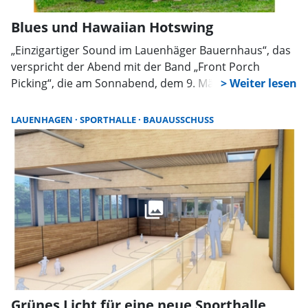
Blues und Hawaiian Hotswing
„Einzigartiger Sound im Lauenhäger Bauernhaus“, das
verspricht der Abend mit der Band „Front Porch
Picking“, die am Sonnabend, dem 9. März, die
Auftaktveranstaltung des vom Förderverein
Lauenhäger Bauernhaus zusammengestellten
LAUENHAGEN
SPORTHALLE
BAUAUSSCHUSS
Kulturprogramms bestreiten. Ab 20 Uhr swingt die
Formation im historischen Gebäude in Hülshagen los.
Grünes Licht für eine neue Sporthalle