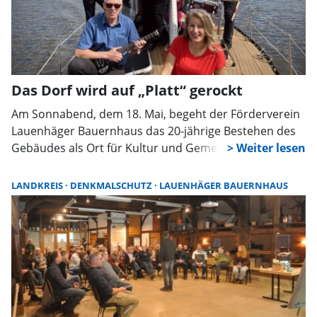
Das Dorf wird auf „Platt“ gerockt
Am Sonnabend, dem 18. Mai, begeht der Förderverein
Lauenhäger Bauernhaus das 20-jährige Bestehen des
Gebäudes als Ort für Kultur und Gemeinschaft mit
einem großen Freiluftjubiläumskonzert. Dazu wird die
Band „Wattenläufer“ dem Publikum kräftig einheizen,
LANDKREIS
DENKMALSCHUTZ
LAUENHÄGER BAUERNHAUS
und zwar mit plattdeutschen Texten.