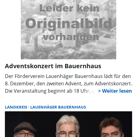
Adventskonzert im Bauernhaus
Der Förderverein Lauenhäger Bauernhaus lädt für den
8. Dezember, den zweiten Advent, zum Adventskonzert.
Die Veranstaltung beginnt ab 18 Uhr, auftreten wird
„Der-Acapella-Chor“ aus Sülbeck. Ab 17 Uhr halten die
Helfer des Fördervereins kalte Getränke, Würstchen
LANDKREIS
LAUENHÄGER BAUERNHAUS
sowie Glühwein und Kinderpunsch für alle Gäste
bereit. Ab 18 Uhr singt der Chor im Bauernhaus,
weihnachtliche Weisen und andere Lieder werden
erklingen.