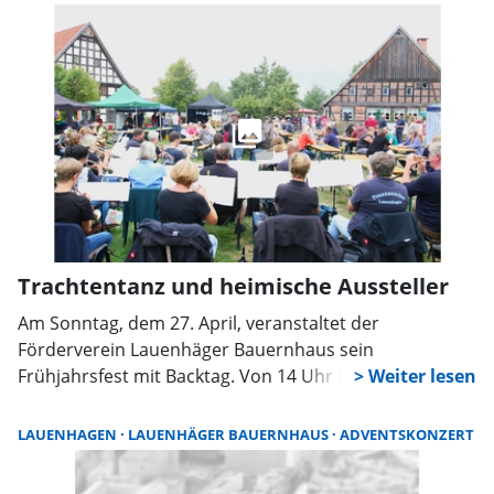
Trachtentanz und heimische Aussteller
Am Sonntag, dem 27. April, veranstaltet der
Förderverein Lauenhäger Bauernhaus sein
Frühjahrsfest mit Backtag. Von 14 Uhr bis 17 Uhr
erwarten die Besucher auf dem Gelände in Hülshagen
dabei Live-Musik, Trachtentanz, Kulinarisches sowie die
LAUENHAGEN
LAUENHÄGER BAUERNHAUS
ADVENTSKONZERT
Stände verschiedener Aussteller.