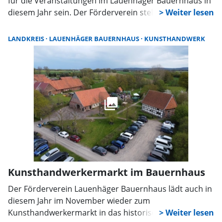
für die Veranstaltungen im Lauenhäger Bauernhaus in
diesem Jahr sein. Der Förderverein stellte nun das
Programm für 2026 vor, das mehrere Konzerte sowie
„Klassiker“ wie den Kunsthandwerkermarkt umfasst.
LANDKREIS
LAUENHÄGER BAUERNHAUS
KUNSTHANDWERK
Kunsthandwerkermarkt im Bauernhaus
Der Förderverein Lauenhäger Bauernhaus lädt auch in
diesem Jahr im November wieder zum
Kunsthandwerkermarkt in das historische Gebäude in