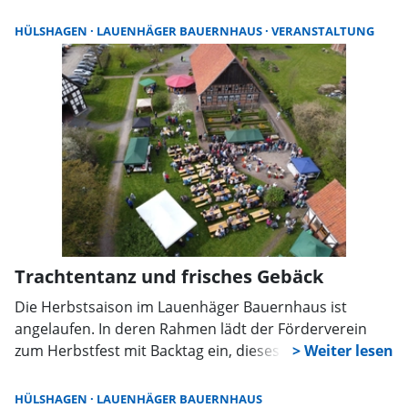
Hülshagen ein. Am Sonntag, dem 16. November, bieten
hier heimische Aussteller Handgemachtes an.
HÜLSHAGEN
LAUENHÄGER BAUERNHAUS
VERANSTALTUNG
Trachtentanz und frisches Gebäck
Die Herbstsaison im Lauenhäger Bauernhaus ist
angelaufen. In deren Rahmen lädt der Förderverein
zum Herbstfest mit Backtag ein, dieses findet am 21.
September von 14 Uhr bis 17 Uhr auf dem Gelände in
Hülshagen statt.
HÜLSHAGEN
LAUENHÄGER BAUERNHAUS