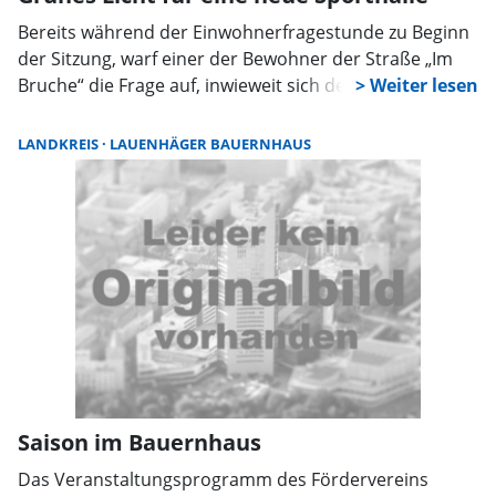
Bereits während der Einwohnerfragestunde zu Beginn
der Sitzung, warf einer der Bewohner der Straße „Im
Bruche“ die Frage auf, inwieweit sich der Ausschuss
auch mit dem Problem des Fahrzeugverkehrs und den
Parkplätzen auseinandergesetzt habe. Wilhelm
LANDKREIS
LAUENHÄGER BAUERNHAUS
Eickenjäger (CDU) verwies auf den Vortag der
Architekten zu einem späteren Zeitpunkt.
Saison im Bauernhaus
Das Veranstaltungsprogramm des Fördervereins