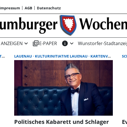
Impressum
AGB
Datenschutz
expand_more
picture_as_pdf
info
expand_more
ANZEIGEN
E-PAPER
Wunstorfer-Stadtanzei
RG
LAUENAU
KULTURINITIATIVE LAUENAU
KARTENVORVERKAUF
SC
Politisches Kabarett und Schlager
E