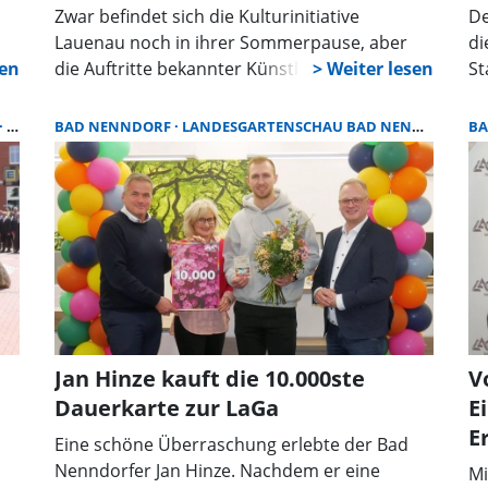
Zwar befindet sich die Kulturinitiative
De
Lauenau noch in ihrer Sommerpause, aber
di
0.
die Auftritte bekannter Künstler werfen
St
bereits ihr Schatten voraus. Der Vorverkauf
Au
für den Auftritt des Kabarettisten Christoph
re
PROGRAMM
BAD NENNDORF
LANDESGARTENSCHAU BAD NENNDORF
B
K
Sieber und den Abend mit Götz Alsmann
”W
beginnt bereits am Montag, dem 8. Juni.
un
Fe
De
„R
be
Jan Hinze kauft die 10.000ste
V
Dauerkarte zur LaGa
E
E
Eine schöne Überraschung erlebte der Bad
Nenndorfer Jan Hinze. Nachdem er eine
Mi