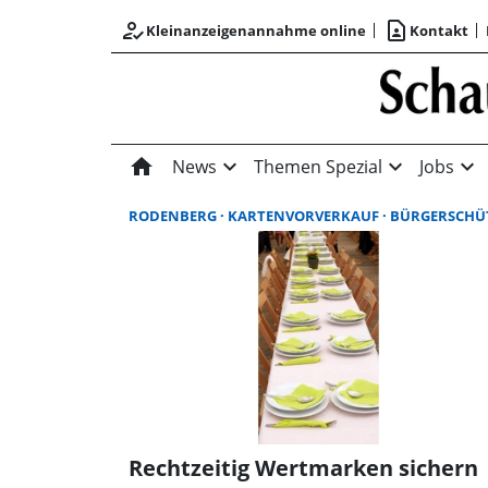
how_to_reg
contact_page
Kleinanzeigenannahme online
Kontakt
home
expand_more
expand_more
expand_more
News
Themen Spezial
Jobs
RODENBERG
KARTENVORVERKAUF
BÜRGERSCHÜTZENFEST RODENBE
Rechtzeitig Wertmarken sichern