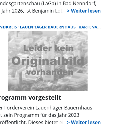
ndesgartenschau (LaGa) in Bad Nenndorf,
 Jahr 2026, ist Benjamin Lotz,
schäftsführer der Landesgartenschau, sehr
frieden. Der Vorverkauf der Dauerkarten zu
NDKREIS
LAUENHÄGER BAUERNHAUS
KARTENVORVERKAUF
rgünstigten Preisen hat die Erwartungen
s LaGa-Teams seiner Meinung noch
erboten. „Er liegt derzeit im gut
erstelligen Bereich“, so Lotz. Genauere
hlen wolle man aber noch nicht benennen.
rogramm vorgestellt
r Förderverein Lauenhäger Bauernhaus
t sein Programm für das Jahr 2023
röffentlicht. Dieses bietet eine bunte
schung von stimmungsvollen Folk-Musik-