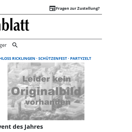
newspaper
Fragen zur Zustellung?
Suchergebnisse |
search
ger
HLOSS RICKLINGEN
SCHÜTZENFEST
PARTYZELT
vent des Jahres