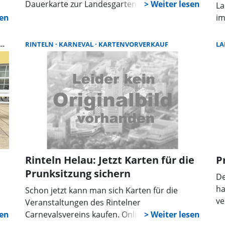
Dauerkarte zur Landesgartenschau online
La
gekauft hatte, erhielt er aus der
im
Geschäftsstelle der Landesgartenschau
s
Ge
gGmbH die Nachricht, dass er der 10.000ste
zu
RINTELN
EINTRITTSKARTEN
KARNEVAL
KARTENVORVERKAUF
LA
Käufer ist. Das Ereignis wollten die
ve
Veranstalter nicht übergehen. Sie baten Hinze
de
zu einem kleinen Glückwunschtermin in die
üb
Tourist-Information.
vi
Za
Rinteln Helau: Jetzt Karten für die
P
Prunksitzung sichern
De
ha
Schon jetzt kann man sich Karten für die
ve
Veranstaltungen des Rintelner
Mi
Carnevalsvereins kaufen. Online sind die