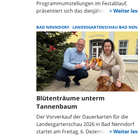
Programmumstellungen im Festablauf,
präsentiert sich das diesjährige
Bürgerschützenfest von Samstag, 12. Juli bi
Montag 14. Juli, zu dem das
BAD NENNDORF
LANDESGARTENSCHAU BAD NENNDORF
Schützenfestkomitee alle Bürgerinnen und
Bürger herzlich einlädt.
Blütenträume unterm
Tannenbaum
Der Vorverkauf der Dauerkarten für die
Landesgartenschau 2026 in Bad Nenndorf
startet am Freitag, 6. Dezember, um 9 Uhr.