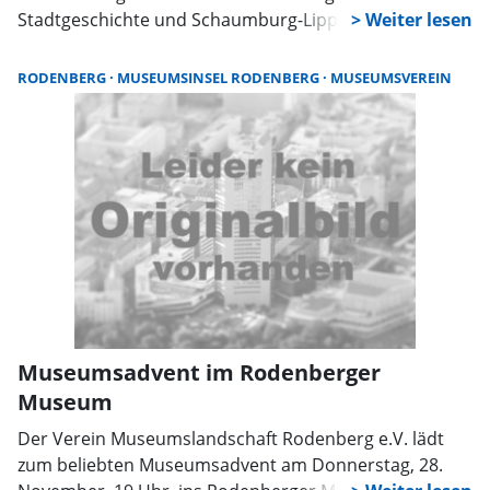
Stadtgeschichte und Schaumburg-Lippischen
Landesgeschichte herausgebracht. Nach mehreren
Jahren intensiver Planung und kreativer Arbeit wird
RODENBERG
MUSEUMSINSEL RODENBERG
MUSEUMSVEREIN
damit nun ein einzigartiger Überblick über die
historischen Objekte des Schaumburger Landes
präsentiert. Der Katalog richtet sich sowohl an
Museumsbesucher als auch an
Geschichtsinteressierte und bietet die Möglichkeit, die
Exponate der Ausstellung näher kennenzulernen.
Museumsadvent im Rodenberger
Museum
Der Verein Museumslandschaft Rodenberg e.V. lädt
zum beliebten Museumsadvent am Donnerstag, 28.