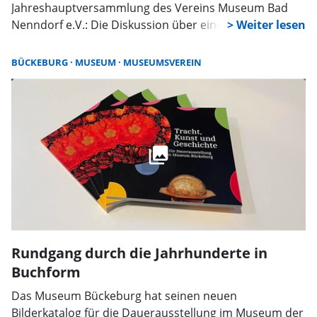
Jahreshauptversammlung des Vereins Museum Bad
Nenndorf e.V.: Die Diskussion über eine mögliche
Nutzung der ehemaligen Kur-Apotheke an der
Fußgängerzone, als Museums-Dependance während
BÜCKEBURG
MUSEUM
MUSEUMSVEREIN
der Landesgartenschau 2026 in Bad Nenndorf. Nach
ausführlichem Meinungsaustausch wurde diese Idee
dann doch mehrheitlich von den Mitgliedern
abgelehnt. Aber die Suche nach anderen Möglichkeiten
soll weitergehen.
Rundgang durch die Jahrhunderte in
Buchform
Das Museum Bückeburg hat seinen neuen
Bilderkatalog für die Dauerausstellung im Museum der