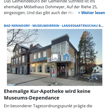
Das Gemeindebüro der Gemeinde Suthfeld ist ins
ehemalige Möbelhaus Dohmeyer, Auf der Riehe 25,
eingezogen. Und das gibt auch der Historie der
Ortschaften neue Präsenzmöglichkeiten: In einem
ehemaligen Schaufenster haben Schulmöbel und
BAD NENNDORF
MUSEUMSVEREIN
LANDESGARTENSCHAU BAD NENNDORF
weitere Schulutensilien zu einer Darstellung einer alten
Dorfschule Platz bekommen. So, wie es sie einst in
Riehe und Helsinghausen gab.
Ehemalige Kur-Apotheke wird keine
Museums-Dependance
Ein besonderer Tagesordnungspunkt prägte die