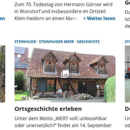
G
Zum 70. Todestag von Hermann Görner wird
in Wunstorf und insbesondere im Ortsteil
Da
Klein Heidorn an einen Mann erinnert, der
is
einst als „stärkster Mann der Welt“ galt – und
de
die
dessen Lebensweg ebenso beeindruckend
de
wie bewegend war.
Pr
STEINHUDE
STEINHUDER MEER
GESCHICHTE
ST
Sc
Sc
al
si
Ortsgeschichte erleben
D
Unter dem Motto „WERT-voll: unbezahlbar
Un
oder unersetzlich?“ findet am 14. September
od