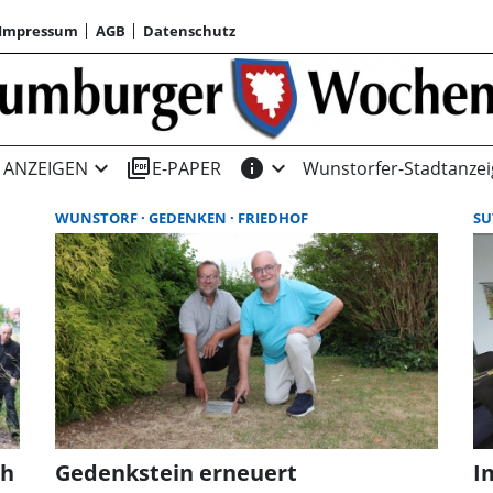
Impressum
AGB
Datenschutz
expand_more
picture_as_pdf
info
expand_more
ANZEIGEN
E-PAPER
Wunstorfer-Stadtanzei
WUNSTORF
GEDENKEN
FRIEDHOF
SU
oh
Gedenkstein erneuert
I