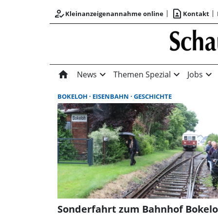
how_to_reg
contact_page
Kleinanzeigenannahme online
Kontakt
home
expand_more
expand_more
expand_more
News
Themen Spezial
Jobs
BOKELOH
EISENBAHN
GESCHICHTE
Sonderfahrt zum Bahnhof Bokel