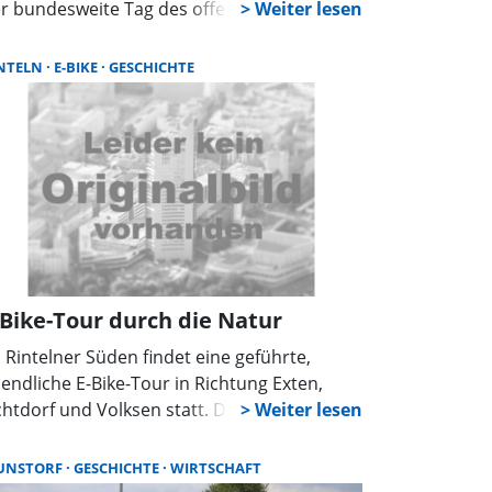
r bundesweite Tag des offenen Denkmals
att. Wie in jedem Jahr werden an diesem Tag
eder zahlreiche Denkmäler ihre Türen
NTELN
E-BIKE
GESCHICHTE
fnen. Darunter auch solche, die dem
fentlichen Blick sonst meistens verborgen
eiben.
-Bike-Tour durch die Natur
 Rintelner Süden findet eine geführte,
endliche E-Bike-Tour in Richtung Exten,
htdorf und Volksen statt. Dabei werden die
uren von Geschichte und Natur erkundet.
effpunkt ist vor dem Museum Eulenburg in
UNSTORF
GESCHICHTE
WIRTSCHAFT
nteln. Für Rückfragen steht die