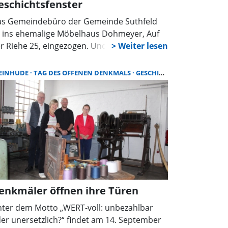
eschichtsfenster
s Gemeindebüro der Gemeinde Suthfeld
t ins ehemalige Möbelhaus Dohmeyer, Auf
r Riehe 25, eingezogen. Und das gibt auch
r Historie der Ortschaften neue
äsenzmöglichkeiten: In einem ehemaligen
EINHUDE
TAG DES OFFENEN DENKMALS
GESCHICHTE
haufenster haben Schulmöbel und weitere
hulutensilien zu einer Darstellung einer
ten Dorfschule Platz bekommen. So, wie es
e einst in Riehe und Helsinghausen gab.
enkmäler öffnen ihre Türen
ter dem Motto „WERT-voll: unbezahlbar
er unersetzlich?“ findet am 14. September