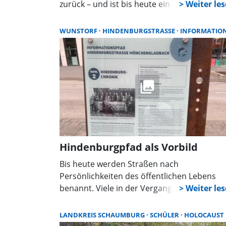
zurück – und ist bis heute ein Ort des
Gedenkens. Um die Gräber besser zu
schützen, wurde nun ein Zaun mit Pforte
WUNSTORF
HINDENBURGSTRASSE
INFORMATIO
errichtet. Besucher sind weiterhin jederzeit
willkommen.
Hindenburgpfad als Vorbild
Bis heute werden Straßen nach
Persönlichkeiten des öffentlichen Lebens
benannt. Viele in der Vergangenheit
getroffenen Benennungen stoßen
mittlerweile auf heftige Kritik und
LANDKREIS SCHAUMBURG
SCHÜLER
HOLOCAUST
Unverständnis. Schnell wird dann der Ruf