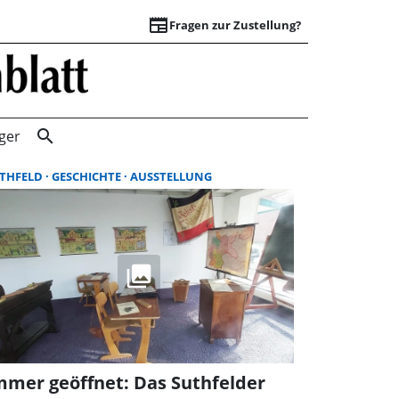
newspaper
Fragen zur Zustellung?
Suchergebnisse |
search
ger
THFELD
GESCHICHTE
AUSSTELLUNG
mmer geöffnet: Das Suthfelder