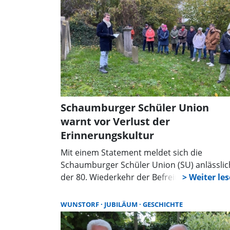
nach Umbenennung laut. Es geht auch
anders. Wunstorf liefert dabei ein Vorbild.
Schaumburger Schüler Union
warnt vor Verlust der
Erinnerungskultur
Mit einem Statement meldet sich die
Schaumburger Schüler Union (SU) anlässlic
der 80. Wiederkehr der Befreiung des KZ-
Auschwitz, des Gedenktages an die Opfer d
Nationalsozialismus, dem Holocaust-
WUNSTORF
JUBILÄUM
GESCHICHTE
Gedenktag, zu Wort. „Dieser Tag ist zum
Gedenken und Innehalten“, heißt es in der