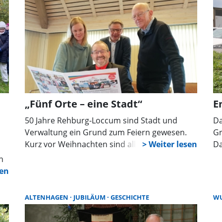
öffentlichen Blick sonst meistens verborgen
Te
bleiben.
An
E-
on
„Fünf Orte – eine Stadt“
E
50 Jahre Rehburg-Loccum sind Stadt und
Da
Verwaltung ein Grund zum Feiern gewesen.
Gr
Kurz vor Weihnachten sind alle Rehburg-
Da
Loccumer Haushalte noch einmal beschenkt
Fi
h
worden. In der Woche nach dem 3. Advent
ge
landete in ihren Briefkästen eine frisch
es
gedruckte Chronik zur Stadtgeschichte.
ALTENHAGEN
JUBILÄUM
GESCHICHTE
W