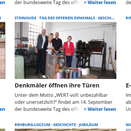
der bundesweite Tag des offenen Denkmals
de
statt. Die in Steinhude geöffneten Denkmäler
st
laden zur Spurensuche durch die
wi
N
STEINHUDE
TAG DES OFFENEN DENKMALS
GESCHICHTE
RI
Ortsgeschichte ein.
öf
öf
bl
Denkmäler öffnen ihre Türen
E
Unter dem Motto „WERT-voll: unbezahlbar
Im
oder unersetzlich?“ findet am 14. September
ab
der bundesweite Tag des offenen Denkmals
Uc
statt. Wie in jedem Jahr werden an diesem Tag
Sp
wieder zahlreiche Denkmäler ihre Türen
Tr
REHBURG-LOCCUM
GESCHICHTE
JUBILÄUM
W
öffnen. Darunter auch solche, die dem
Ri