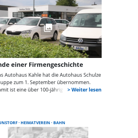
lefonnummer 05751/41197 zur Verfügung.
meldungen sind bis zum 24. Juni unter der
Mail-Adresse museum.eulenburg@t-
line.de möglich.
nde einer Firmengeschichte
s Autohaus Kahle hat die Autohaus Schulze
uppe zum 1. September übernommen.
mit ist eine über 100-jährige
rmengeschichte in der Stadt zu Ende
gangen.
UNSTORF
HEIMATVEREIN
BAHN