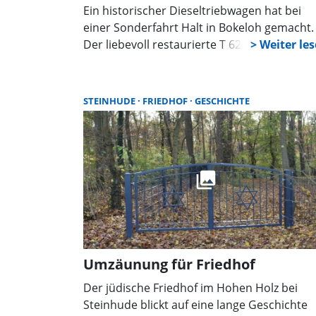
Ein historischer Dieseltriebwagen hat bei
einer Sonderfahrt Halt in Bokeloh gemacht.
Der liebevoll restaurierte T 62 aus dem Jahr
1952 ist heute im Museums- und
Charterbetrieb unterwegs und erinnert an 
regionale Eisenbahngeschichte zwischen
STEINHUDE
FRIEDHOF
GESCHICHTE
Hildesheim, Peine und Lehrte.
Umzäunung für Friedhof
Der jüdische Friedhof im Hohen Holz bei
Steinhude blickt auf eine lange Geschichte