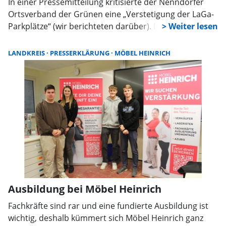
In einer Pressemitteilung kritisierte der Nenndorfer
Ortsverband der Grünen eine „Verstetigung der LaGa-
Parkplätze“ (wir berichteten darüber). Den dort
gemachten Aussagen widerspricht Stadtdirektor Mike
Schmidt mit Nachdruck und in allen aufgeführten
LANDKREIS
PRESSERKLÄRUNG
MÖBEL HEINRICH
Punkten.
Ausbildung bei Möbel Heinrich
Fachkräfte sind rar und eine fundierte Ausbildung ist
wichtig, deshalb kümmert sich Möbel Heinrich ganz