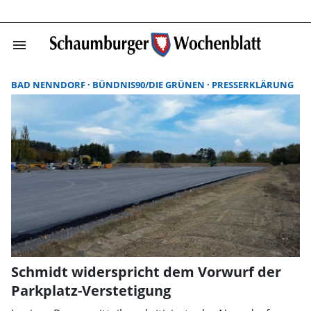
menu
Suchergebnisse
BAD NENNDORF
BÜNDNIS90/DIE GRÜNEN
PRESSERKLÄRUNG
Schmidt widerspricht dem Vorwurf der
Parkplatz-Verstetigung