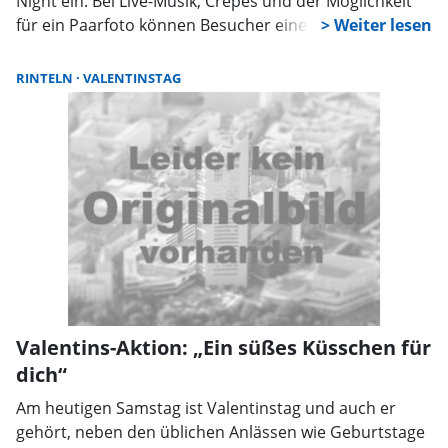
Night ein. Bei Live-Musik, Crêpes und der Möglichkeit
für ein Paarfoto können Besucher einen Abend voller
Zweisamkeit erleben. Zudem wird ein persönlicher
Segen angeboten.
RINTELN
VALENTINSTAG
Valentins-Aktion: „Ein süßes Küsschen für
dich“
Am heutigen Samstag ist Valentinstag und auch er
gehört, neben den üblichen Anlässen wie Geburtstage