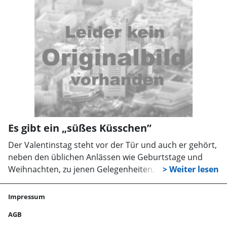
Rieke Zeller und ihre Kolenfelder Kollegin Christa
Hafermann gestalten ihn anschaulich rund um das
Thema Liebe sowie Blumen und ihre Bedeutung. Um
Anmeldung unter Mail kg.kolenfeld@evlka.de wird
gebeten.
Es gibt ein „süßes Küsschen”
Der Valentinstag steht vor der Tür und auch er gehört,
neben den üblichen Anlässen wie Geburtstage und
Weihnachten, zu jenen Gelegenheiten, die viele
Menschen durchaus nutzen, um Freunde,
Familienmitglieder und natürlich den Partner zu
Impressum
beschenken. Am 11. Februar, also kurz vor dem
AGB
Valentinstag am 14. Februar, überrascht der Rintelner