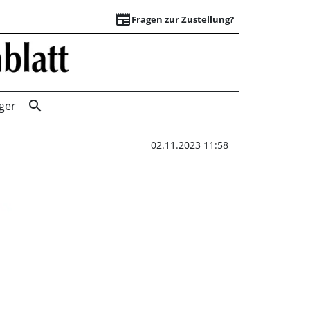
newspaper
Fragen zur Zustellung?
TSV mit Gütesiege
search
ger
02.11.2023 11:58