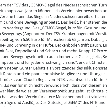
ekam der TSV das „GEMO”-Siegel des Niedersächsischen Tur
 seit knapp zwei Jahren können sich Vereine hier bewerben u
Vereine haben das Siegel in Niedersachsen bereits erhalten.
mit und ohne Bewegung anbietet. Das heißt, hier stehen die 
e im Vordergrund. Das „GEMO”-Siegel, kurz für „Gesund und 
en (Bewegungs-)Angeboten. Der TSV Krankenhagen mit Vorsitz
itrag von 5,50 Euro für Menschen ab 65 Jahren. Dabei gibt
ie- und Schwung in der Hüfte, Beckenboden trifft Bauch, Li
 mit Skat, Doppelkopf und Schach und mehr. Knapp 17 Proze
eben Bewegungseinheiten auch immer viel Geselligkeit. „Bei 
kompetent und für jeden erschwinglich sind”, erklärt Christe
n neben Günter Babatz als Vorsitzender des Inklusionsrates
t Rinteln und ein paar sehr aktive Mitglieder und Übungsle
chmückt, von Claudia Regel vom NTB, verantwortlich für im 
en. „Es war für mich nicht verwunderlich, dass von diesem 
r klar, da wo es um Vereinsentwicklung geht, ist Christel d
 hat, was den Verein für ältere Menschen noch attraktiver 
orträge und Ausflüge. Das Gütesiegel „GEMO” des NTB und 