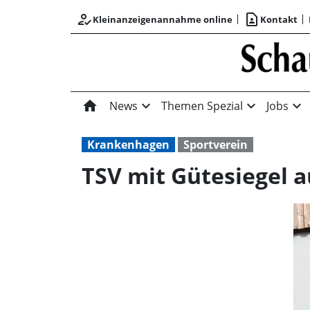
how_to_reg
contact_page
Kleinanzeigenannahme online
Kontakt
home
expand_more
expand_more
expand_more
News
Themen Spezial
Jobs
Krankenhagen
Sportverein
TSV mit Gütesiegel 