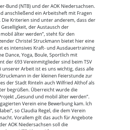
ner-Bund (NTB) und der AOK Niedersachsen.
nd anschließend ein Arbeitsheft mit Fragen
 Die Kriterien sind unter anderem, dass der
Geselligkeit, der Austausch der
mobil älter werden”, steht für den
ender Christel Struckmann bietet hier eine
 es intensives Kraft- und Ausdauertraining
ne Dance, Yoga, Boule, Sportlich mit
nt der 693 Vereinmitglieder sind beim TSV
unserer Arbeit ist es uns wichtig, dass alle
l Struckmann in der kleinen Feierstunde zur
 der Stadt Rinteln auch Wilfried Althof als
iter begrüßen. Überreicht wurde die
Projekt „Gesund und mobil älter werden”.
engagierten Verein eine Bewerbung kam. lch
abei”, so Claudia Regel, die dem Verein
macht. Vorallem gilt das auch für Angebote
der AOK Niedersachsen soll die