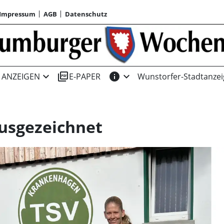
Impressum
AGB
Datenschutz
expand_more
picture_as_pdf
info
expand_more
ANZEIGEN
E-PAPER
Wunstorfer-Stadtanzei
ausgezeichnet