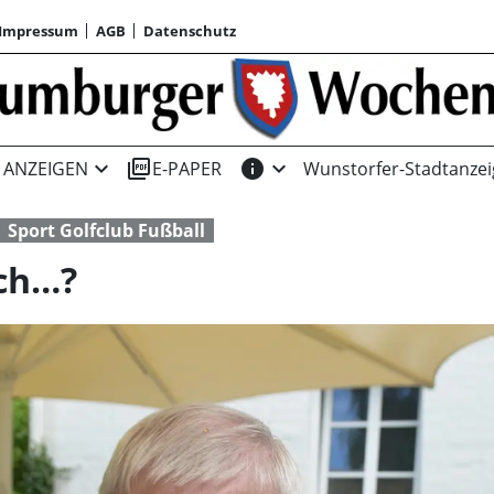
Impressum
AGB
Datenschutz
expand_more
picture_as_pdf
info
expand_more
ANZEIGEN
E-PAPER
Wunstorfer-Stadtanzei
Sport Golfclub Fußball
ich…?