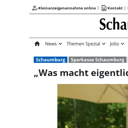
how_to_reg
contact_page
Kleinanzeigenannahme online
Kontakt
home
expand_more
expand_more
expand_more
News
Themen Spezial
Jobs
Schaumburg
Sparkasse Schaumburg
„Was macht eigentl