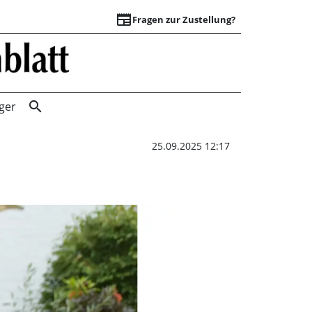
newspaper
Fragen zur Zustellung?
„Was macht eigent
search
ger
25.09.2025 12:17