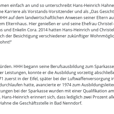
 Namen einfach an und so unterschreibt Hans-Heinrich Hah
ne Karriere als Vorstands-Vorsitzender und als „Das Gesic
HH auf dem landwirtschaftlichen Anwesen seiner Eltern au
em Elternhaus. Hier genießen er und seine Ehefrau Christel
s und Enkelin Cora. 2014 hatten Hans-Heinrich und Christel 
h der Besichtigung verschiedener zukünftiger Wohnmöglich
wohnt!“
en würden. HHH begann seine Berufsausbildung zum Sparkas
er Leistungen, konnte er die Ausbildung vorzeitig abschlie
 zuerst in der Eifel, später bei der Luftwaffenversorgung 
 durchlaufen hatte, avancierte er 1974 zum Ausbildungslei
ungen bei der Sparkasse wurden mit einer Qualifikation am
Hans-Heinrich erinnert sich, dass lediglich zwei Prozent a
Hahne die Geschäftsstelle in Bad Nenndorf.