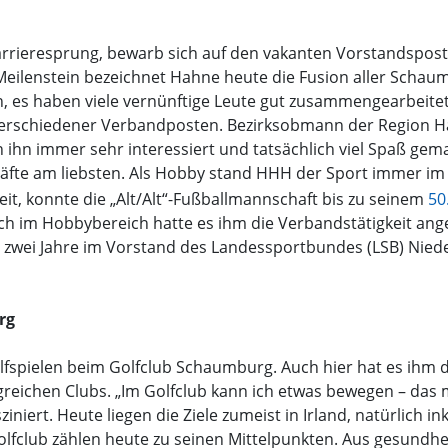
arrieresprung, bewarb sich auf den vakanten Vorstandspos
eilenstein bezeichnet Hahne heute die Fusion aller Schaum
 es haben viele vernünftige Leute gut zusammengearbeitet“, 
verschiedener Verbandposten. Bezirksobmann der Region 
en ihn immer sehr interessiert und tatsächlich viel Spaß g
häfte am liebsten. Als Hobby stand HHH der Sport immer im
it, konnte die „Alt/Alt“-Fußballmannschaft bis zu seinem
50
ch im Hobbybereich hatte es ihm die Verbandstätigkeit ang
wei Jahre im Vorstand des Landessportbundes (LSB) Nieders
rg
lfspielen beim Golfclub Schaumburg. Auch hier hat es ihm 
greichen Clubs. „Im Golfclub kann ich etwas bewegen – das 
ert. Heute liegen die Ziele zumeist in Irland, natürlich in
olfclub zählen heute zu seinen Mittelpunkten. Aus gesundhe