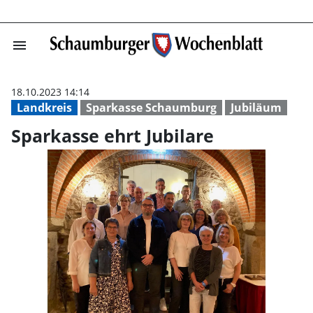
menu
Sparkasse ehrt 
18.10.2023 14:14
Landkreis
Sparkasse Schaumburg
Jubiläum
Sparkasse ehrt Jubilare